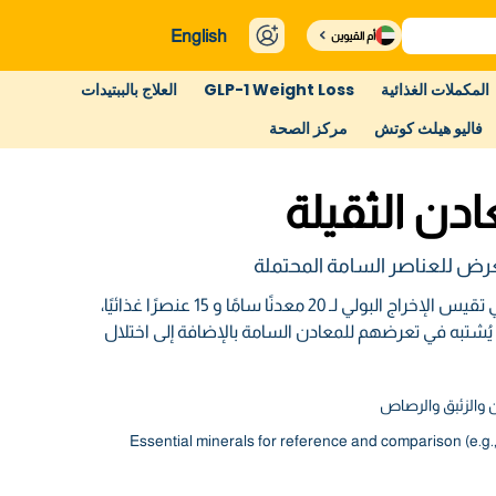
English
أم القيوين
المكملات الغذائية
GLP-1 Weight Loss
العلاج بالببتيدات
فاليو هيلث كوتش
مركز الصحة
عادن الثقيلة
تعرض للعناصر السامة المحتملة
لوحة التعرض للسموم التي تقيس الإخراج البولي لـ 20 معدنًا سامًا و 15 عنصرًا غذائيًا،
يُشتبه في تعرضهم للمعادن السامة بالإضافة إلى اختلال
 والزئبق والرصاص
15 Essential minerals for reference and comparison (e.g