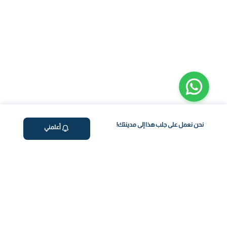
نحن نعمل على جلب هذا إلى مدينتك!
أعلمني
ڤاليو
من نحن
اختبار معملي في المنزل
المساعدة والدعم
العلاج بالتنقيط الوريدي
سياسة الخصوصية
برنامج فقدان الوزن
support@feelvaleo.com