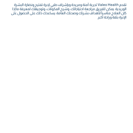
تقدم Valeo Health تجربة آمنة ومريحة وبإشراف طبي لإبرة تفتيح ونضارة البشرة
الوريدية. يمكن للفريق مراجعة احتياجاتك، وشرح المكونات، وتوجيهك لمعرفة ما إذا
كان العلاج مناسباً لأهداف بشرتك وصحتك العامة. يساعدك ذلك على الحصول على
الإبرة بثقة وراحة أكبر.