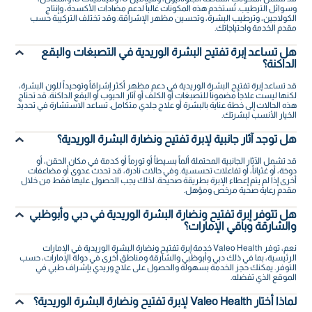
وسوائل الترطيب. تُستخدم هذه المكونات غالباً لدعم مضادات الأكسدة، وإنتاج
الكولاجين، وترطيب البشرة، وتحسين مظهر الإشراقة. وقد تختلف التركيبة حسب
مقدم الخدمة واحتياجاتك.
هل تساعد إبرة تفتيح البشرة الوريدية في التصبغات والبقع
الداكنة؟
قد تساعد إبرة تفتيح البشرة الوريدية في دعم مظهر أكثر إشراقاً وتوحيداً للون البشرة،
لكنها ليست علاجاً مضموناً للتصبغات أو الكلف أو آثار الحبوب أو البقع الداكنة. قد تحتاج
هذه الحالات إلى خطة عناية بالبشرة أو علاج جلدي متكامل. تساعد الاستشارة في تحديد
الخيار الأنسب لبشرتك.
هل توجد آثار جانبية لإبرة تفتيح ونضارة البشرة الوريدية؟
قد تشمل الآثار الجانبية المحتملة ألماً بسيطاً أو تورماً أو كدمة في مكان الحقن، أو
دوخة، أو غثياناً، أو تفاعلات تحسسية. وفي حالات نادرة، قد تحدث عدوى أو مضاعفات
أخرى إذا لم يتم إعطاء الإبرة بطريقة صحيحة. لذلك يجب الحصول عليها فقط من خلال
مقدم رعاية صحية مرخص ومؤهل.
هل تتوفر إبرة تفتيح ونضارة البشرة الوريدية في دبي وأبوظبي
والشارقة وباقي الإمارات؟
نعم، توفر Valeo Health خدمة إبرة تفتيح ونضارة البشرة الوريدية في الإمارات
الرئيسية، بما في ذلك دبي وأبوظبي والشارقة ومناطق أخرى في دولة الإمارات، حسب
التوفر. يمكنك حجز الخدمة بسهولة والحصول على علاج وريدي بإشراف طبي في
الموقع الذي تفضله.
لماذا أختار Valeo Health لإبرة تفتيح ونضارة البشرة الوريدية؟