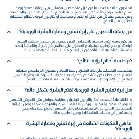
قد تكون آمنة عند إعطائها من قبل متخصصين مؤهلين في الرعاية الصحية وبعد
تقييم مناسب. ومع ذلك، فهي ليست مناسبة للجميع. يجب على الحوامل، والمرضعات،
ومن لديهم مشاكل في الكلى أو الكبد أو حساسية أو يتناولون أدوية بانتظام استشارة
الطبيب قبل العلاج.
من يمكنه الحصول على إبرة تفتيح ونضارة البشرة الوريدية؟
قد تكون هذه الإبرة مناسبة للأشخاص الذين يرغبون في تحسين مظهر البشرة
الباهتة، أو دعم ترطيب البشرة، أو الحصول على مظهر أكثر إشراقاً وانتعاشاً. يُنصح
بالاستشارة الطبية أولاً للتأكد من أن العلاج مناسب لحالتك وأهداف بشرتك.
كم جلسة أحتاج لرؤية النتائج؟
يعتمد عدد الجلسات على حالة البشرة، ونمط الحياة، ومستوى الترطيب، واستجابة
الجسم. قد يلاحظ بعض الأشخاص نضارة بعد عدة جلسات، بينما قد يحتاج التحسن
الواضح في الإشراقة إلى عدة جلسات وجلسات متابعة للحفاظ على النتائج.
هل إبرة تفتيح البشرة الوريدية تفتح البشرة بشكل دائم؟
لا، النتائج عادةً ليست دائمة. يتأثر لون البشرة ونضارتها بعوامل مثل التعرض للشمس،
والنوم، والتغذية، والترطيب، وروتين العناية بالبشرة، والهرمونات، والعوامل الوراثية.
للحفاظ على النتائج، من المهم استخدام واقي الشمس واتباع نمط حياة صحي
والاستمرار في جلسات المتابعة إذا أوصى الطبيب بذلك.
ما هي المكونات الشائعة في إبرة تفتيح ونضارة البشرة
الوريدية؟
قد تشمل المكونات الشائعة الجلوتاثيون، وفيتامين C، وفيتامينات B، والمعادن،