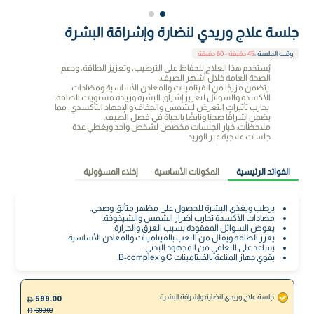
جلسة علاج وريدي لنضارة وإشراقة البشرة
وقت الجلسة
:
45 دقيقة - 60 دقيقة
يُستخدم هذا العلاج للحفاظ على الترطيب، وتعزيز الطاقة، ودعم
الصحة العامة خلال أشهر الصيف.
يتضمن مزيجًا من الفيتامينات والمعادن الأساسية ومضادات
الأكسدة والسوائل لتعزيز إشراق البشرة وزيادة مستويات الطاقة.
يحارب تأثيرات التعرض للشمس والجفاف والإجهاد التأكسدي، مما
يضمن إشراقًا صحيًا ونابضًا بالحياة في فصل الصيف.
ملاحظات: خيار الجلسات مخصص لشخص واحد ويغطي عدة
جلسات علاجية عبر الوريد.
الفوائد الرئيسية
المكونات الأساسية
إخلاء المسؤولية
يرطب ويغذي البشرة للحصول على مظهر متألق وصحي.
مضادات الأكسدة تحارب أضرار الشمس والشيخوخة.
يعوض السوائل المفقودة بسبب العرق والحرارة.
يعزز الطاقة ويقلل من التعب بالفيتامينات والمعادن الأساسية.
يساعد على التعافي من المجهود البدني.
يقوي جهاز المناعة بالفيتامينات C و B-complex.
جلسة علاج وريدي لنضارة وإشراقة البشرة
599.00
699.00