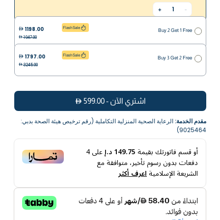
1
+
-
1198.00
Flash Sale
Buy 2 Get 1 Free
1947.00
1797.00
Flash Sale
Buy 3 Get 2 Free
3245.00
اشتري الآن
-
599.00
مقدم الخدمة:
الرعاية الصحية المنزلية التكاملية (رقم ترخيص هيئة الصحة بدبي:
9025464)
أو قسم فاتورتك بقيمة
149.75 د.إ
على
4
دفعات بدون رسوم تأخير، متوافقة مع
الشريعة الإسلامية
اعرف أكثر