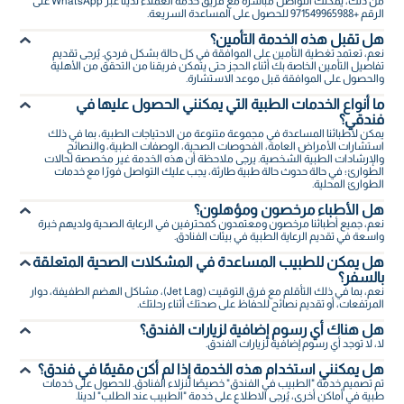
من ذلك، يمكنك التواصل مباشرة مع فريق خدمة العملاء لدينا عبر WhatsApp على
الرقم +971549965988 للحصول على المساعدة السريعة.
هل تقبل هذه الخدمة التأمين؟
نعم، تعتمد تغطية التأمين على الموافقة في كل حالة بشكل فردي. يُرجى تقديم
تفاصيل التأمين الخاصة بك أثناء الحجز حتى يتمكن فريقنا من التحقق من الأهلية
والحصول على الموافقة قبل موعد الاستشارة.
ما أنواع الخدمات الطبية التي يمكنني الحصول عليها في
فندقي؟
يمكن لأطبائنا المساعدة في مجموعة متنوعة من الاحتياجات الطبية، بما في ذلك
استشارات الأمراض العامة، الفحوصات الصحية، الوصفات الطبية، والنصائح
والإرشادات الطبية الشخصية. يرجى ملاحظة أن هذه الخدمة غير مخصصة لحالات
الطوارئ؛ في حالة حدوث حالة طبية طارئة، يجب عليك التواصل فورًا مع خدمات
الطوارئ المحلية.
هل الأطباء مرخصون ومؤهلون؟
نعم، جميع أطبائنا مرخصون ومعتمدون كمحترفين في الرعاية الصحية ولديهم خبرة
واسعة في تقديم الرعاية الطبية في بيئات الفنادق.
هل يمكن للطبيب المساعدة في المشكلات الصحية المتعلقة
بالسفر؟
نعم، بما في ذلك التأقلم مع فرق التوقيت (Jet Lag)، مشاكل الهضم الطفيفة، دوار
المرتفعات، أو تقديم نصائح للحفاظ على صحتك أثناء رحلتك.
هل هناك أي رسوم إضافية لزيارات الفندق؟
لا، لا توجد أي رسوم إضافية لزيارات الفندق.
هل يمكنني استخدام هذه الخدمة إذا لم أكن مقيمًا في فندق؟
تم تصميم خدمة "الطبيب في الفندق" خصيصًا لنزلاء الفنادق. للحصول على خدمات
طبية في أماكن أخرى، يُرجى الاطلاع على خدمة "الطبيب عند الطلب" لدينا.