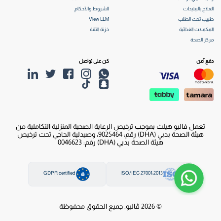
العلاج بالببتيدات
الشروط والأحكام
طبيب تحت الطلب
View LLM
المكملات الغذائية
خزنة الثقة
مركز الصحة
دفع آمن
كن على تواصل
تعمل فاليو هيلث بموجب ترخيص الرعاية الصحية المنزلية التكاملية من
هيئة الصحة بدبي (DHA) رقم: 9025464، وصيدلية الحاجي تحت ترخيص
هيئة الصحة بدبي (DHA) رقم: 0046623
GDPR certified
ISO/IEC 27001:2013
© 2026 ڤاليو. جميع الحقوق محفوظة