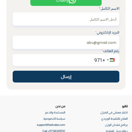
الاسم الكامل
*
البريد الإلكتروني
*
رقم الهاتف
*
إرسال
ڤاليو
من نحن
اختبار معملي في المنزل
المساعدة والدعم
العلاج بالتنقيط الوريدي
سياسة الخصوصية
برنامج فقدان الوزن
support@feelvaleo.com
رعاية حديثي الولادة
Call +97148369592