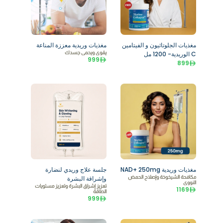
مغذيات الجلوتاثيون و الفيتامين
مغذيات وريدية معززة المناعة
C الوريدية- 1200 مل
يقوي ويحمي جسدك
999
899
مغذيات وريدية NAD+ 250mg
جلسة علاج وريدي لنضارة
مكافحة الشيخوخة وإصلاح الحمض
وإشراقة البشرة
النووي
تعزيز إشراق البشرة وتعزيز مستويات
1169
الطاقة
999