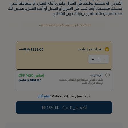
الآخرين، أو تحتفظ بواحدة في المنزل وأخرى أثناء التنقل، أو ببساطة تُبقي
نفسك مُستعدًا. أينما كنت، في المنزل أو العمل أو أثناء التنقل، تضمن لك
هذه المجموعة استمرار روتينك دون انقطاع.
المكونات الرئيسية وكيفية الاستخدام
شراء لمرة واحدة
1226.00
1226
1
+
-
إشترك و وفر
إضافي
20
% OFF
شحن تلقائي شهريًا مع الفوائد، يمكنك
980.80
2206
الإلغاء في أي وقت
الإشتراك
إضافي
20
% OFF
شحن تلقائي شهريًا مع الفوائد، يمكنك
980.80
1226
الإلغاء في أي وقت
كيف تعمل اشتراكات Valeo؟
تعلم أكثر
أضف إلى السلة -
1226.00