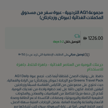
مجموعة AG1 الترحيبية - عبوة سفر من مسحوق
المكملات الغذائية (عبوتان وزجاجتان)
1226.00
التوصيل خلال
2-3 days
توصيل مجاني
على الطلبات الإضافية التي تزيد عن د.إ.
150
جرعتك اليومية من العناصر الغذائية - جاهزة للخلط، جاهزة
للاستخدام
حافظ على روتينك الصحيّ مُنتظمًا أينما كنت. تجمع عبوة AG1 Daily
Greens Travel Pack مع الزجاجة (عبوتان وزجاجتان) بين الراحة والفعالية،
حيث تحتوي على مجموعتين من الأكياس المُقاسة مُسبقًا وزجاجتين
أنيقتين للخلط، لتكون دائمًا على بُعد خطوة واحدة من تغذيتك اليومية.
تُقدّم كل حصة مزيجًا مُتكاملًا من الفيتامينات والمعادن والمكونات
الطبيعية الكاملة والبروبيوتيك ومضادات الأكسدة لدعم الطاقة وصحة
الأمعاء والمناعة والصحة العامة. بفضل الزجاجات المتينة سهلة الحمل،
يُصبح الخلط اليومي أمرًا في غاية السهولة، سواء كنت تُشاركها مع