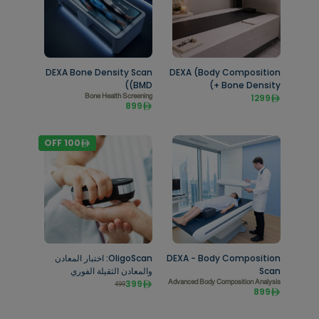
DEXA Bone Density Scan
DEXA (Body Composition
(BMD)
+ Bone Density)
Bone Health Screening
1299
899
OFF
100
DEXA - Body Composition
OligoScan: اختبار المعادن
Scan
والمعادن الثقيلة الفوري
399
Advanced Body Composition Analysis
499
899