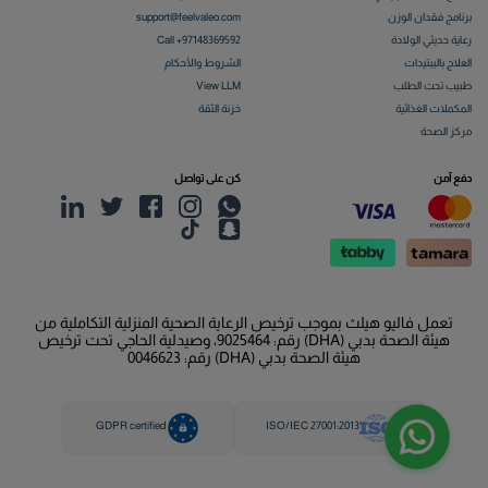
برنامج فقدان الوزن
support@feelvaleo.com
رعاية حديثي الولادة
Call +97148369592
العلاج بالببتيدات
الشروط والأحكام
طبيب تحت الطلب
View LLM
المكملات الغذائية
خزنة الثقة
مركز الصحة
دفع آمن
كن على تواصل
تعمل فاليو هيلث بموجب ترخيص الرعاية الصحية المنزلية التكاملية من
هيئة الصحة بدبي (DHA) رقم: 9025464، وصيدلية الحاجي تحت ترخيص
هيئة الصحة بدبي (DHA) رقم: 0046623
GDPR certified
ISO/IEC 27001:2013