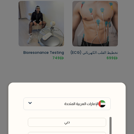
تخطيط القلب الكهربائي (ECG)
Bioresonance Testing
749
699
اتصل بنا
نحن نساعدك في العثور على أفضل الحلول لك
الإمارات العربية المتحدة
اتصل بنا على
واتساب
دبي
الاسم الكامل
*