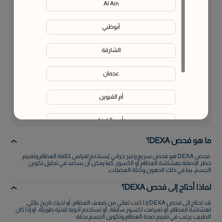
Al Ain
أبوظبي
البريد الإلكتروني
*
الشارقة
رقم الهاتف
*
عجمان
أم القيوين
إرسال
رأس الخيمة
ما هو فحص DEXA؟
الفجيرة
فحص DEXA هو فحص سريع وغير جراحي يُستخدم لقياس كثافة العظام وتقييم
خطر الإصابة بهشاشة العظام أو الكسور. كما يمكن أن يساعد في تحليل تكوين
Liwa
الجسم، بما في ذلك الدهون وكتلة العضلات.
لماذا أحتاج إلى فحص DEXA؟
قد تحتاج إلى فحص DEXA إذا كنت تعاني من ضعف العظام، أو لديك تاريخ عائلي
لهشاشة العظام، أو تعرضت لكسور سابقة، أو تستخدم أدوية لفترة طويلة، أو إذا كان
الطبيب يرغب في تقييم صحة العظام وتكوين الجسم بدقة.