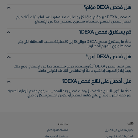
هل فحص DEXA مؤلم؟
لا، فحص DEXA غير مؤلم تمامًا. كل ما عليك فعله هو الاستلقاء بثبات أثناء قيام
الجهاز بفحص الجسم باستخدام مستوى منخفض جدًا من الإشعاع.
كم يستغرق فحص DEXA؟
عادةً ما يستغرق فحص DEXA حوالي 10 إلى 20 دقيقة، حسب المنطقة التي يتم
فحصها ونوع التقييم المطلوب.
هل فحص DEXA آمن؟
نعم، يُعتبر فحص DEXA آمنًا ويستخدم جرعة منخفضة جدًا من الإشعاع. ومع ذلك،
يجب إبلاغ الطبيب إذا كنتِ حاملًا أو تعتقدين أنكِ قد تكونين حاملًا.
متى أحصل على نتائج فحص DEXA؟
عادةً ما تكون النتائج متاحة خلال وقت قصير بعد الفحص. سيقوم مقدم الرعاية الصحية
بمراجعة التقرير وشرح نتائج كثافة العظام أو تكوين الجسم بشكل واضح.
ڤاليو
من نحن
اختبار معملي في المنزل
المساعدة والدعم
العلاج بالتنقيط الوريدي
سياسة الخصوصية