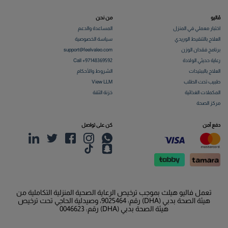
ڤاليو
من نحن
اختبار معملي في المنزل
المساعدة والدعم
العلاج بالتنقيط الوريدي
سياسة الخصوصية
برنامج فقدان الوزن
support@feelvaleo.com
رعاية حديثي الولادة
Call +97148369592
العلاج بالببتيدات
الشروط والأحكام
طبيب تحت الطلب
View LLM
المكملات الغذائية
خزنة الثقة
مركز الصحة
دفع آمن
كن على تواصل
تعمل فاليو هيلث بموجب ترخيص الرعاية الصحية المنزلية التكاملية من
هيئة الصحة بدبي (DHA) رقم: 9025464، وصيدلية الحاجي تحت ترخيص
هيئة الصحة بدبي (DHA) رقم: 0046623