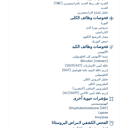
القدرة على ربط الحديد بالترانسفيرين (TIBC)
الحديد
تحليل إشباع الترانسفيرين
فحوصات وظائف الكلى
اليوريا
نتروجين يوريا الدم
الكرياتينين
معدل الترشيح الكلوي
حمض اليوريك
فحوصات وظائف الكبد
الألبومين
نسبة الألبومين إلى الجلوبيولين
Bilirubin (indirect)
ناقلة أمين الأسبارتات (SGOT/AST)
إنزيم ناقلة الببتيد غاما غلوتاميل (GGT)
الجلوبيولين
تحليل البروتين الكلي
البيليروبين الكلي
البيليروبين المباشر (المقترن)
إنزيم ناقلة أمين الألانين (ALT/SGPT)
مؤشرات حيوية أخرى
الهوموسيستين
Dihydrotestosterone (DHT)
Lipase
Amylase
الفحص الكشفي لامراض البروستاتا
اختبار مستضد البروستاتا النوعي