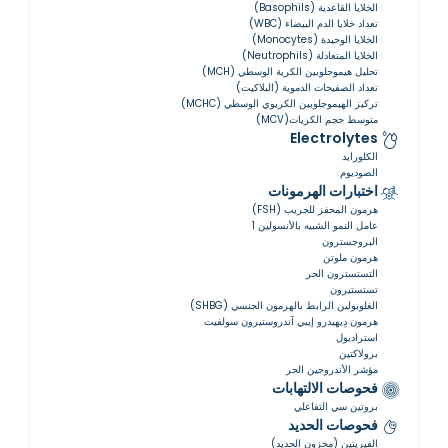
الخلايا القاعدية (Basophils)
تعداد خلايا الدم البيضاء (WBC)
الخلايا الوحيدة (Monocytes)
الخلايا المتعادلة (Neutrophils)
تحليل هيموجلوبين الكرية الوسطي (MCH)
تعداد الصفيحات الدموية (البلاكيت)
تركيز الهيموجلوبين الكريوي الوسطي (MCHC)
متوسط حجم الكريات(MCV)
Electrolytes
الكلورايد
الصوديوم
اختبارات الهرمونات
هرمون المحفز للجريب (FSH)
عامل النمو الشبيه بالأنسولين 1
البروجسترون
هرمون ملوتن
التستسترون الحر
تستستيرون
الغلوبولين الرابط بالهرمون الجنسي (SHBG)
هرمون دِيهيدرو إيبي آندروستيرون سولفيت
استراديول
برولاكتين
مؤشر الأندروجين الحر
فحوصات الالتهابات
بروتين سي التفاعلي
فحوصات الحديد
الفيريتين (مخزون الحديد)