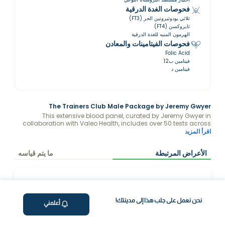
فحوصات الغدة الدرقية
ثلاثي يودوثيرونين الحر (FT3)
ثايروكسن (FT4)
الهرمون المنبه للغدة الدرقية
فحوصات الفيتامينات والمعادن
Folic Acid
فيتامين ب12
فيتامين د
The Trainers Club Male Package by Jeremy Gwyer
This extensive blood panel, curated by Jeremy Gwyer in
collaboration with Valeo Health, includes over 50 tests across
key health areas. It’s a powerful tool for optimizing wellness by
اقرأ المزيد
identifying imbalances or deficiencies, allowing for
personalized interventions in hormone regulation (energy and
الأعراض المرتبطة
ما يتم قياسه
libido), metabolic control (diabetes prevention), cardiovascular
health (lipid and inflammation markers), nutrient levels
(immunity and vitality), and organ function (detox and
filtration). It also aids in early detection of age- or lifestyle-
related issues, guiding tailored lifestyle, dietary, or medical
strategies for peak performance and longevity.
نحن نعمل على جلب هذا إلى مدينتك!
لماذا تختار فاليو؟
أعلمني