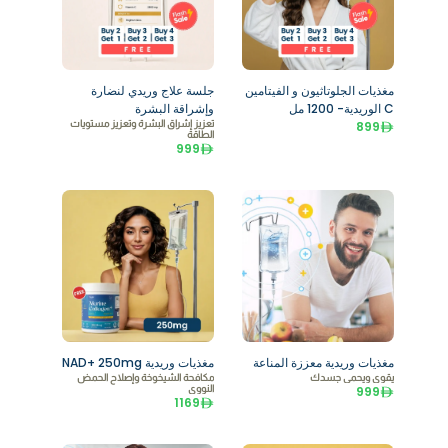
مغذيات الجلوتاثيون و الفيتامين
جلسة علاج وريدي لنضارة
C الوريدية- 1200 مل
وإشراقة البشرة
899
تعزيز إشراق البشرة وتعزيز مستويات
الطاقة
999
مغذيات وريدية معززة المناعة
مغذيات وريدية NAD+ 250mg
يقوي ويحمي جسدك
مكافحة الشيخوخة وإصلاح الحمض
999
النووي
1169