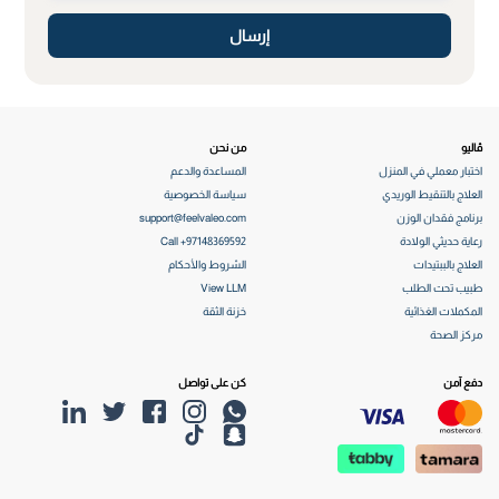
إرسال
ڤاليو
من نحن
اختبار معملي في المنزل
المساعدة والدعم
العلاج بالتنقيط الوريدي
سياسة الخصوصية
برنامج فقدان الوزن
support@feelvaleo.com
رعاية حديثي الولادة
Call +97148369592
العلاج بالببتيدات
الشروط والأحكام
طبيب تحت الطلب
View LLM
المكملات الغذائية
خزنة الثقة
مركز الصحة
دفع آمن
كن على تواصل