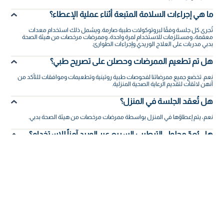
ما هي إجراءات السلامة المتبعة أثناء عملية الإعطاء؟
تُجرى كل جلسة وفقًا لبروتوكولات طبية صارمة. ويشمل ذلك استخدام معدات
معقمة، ومستلزمات للاستخدام لمرة واحدة، وممرضات مرخصات من هيئة الصحة
بدبي مدربات على العلاج الوريدي وإجراءات الطوارئ.
هل تم تطعيم الممرضات وحصلن على تصريح طبي؟
نعم. تخضع جميع ممرضاتنا لفحوصات طبية روتينية وتطعيمات وموافقات للتأكد من
أنهن لائقات لتقديم الرعاية الصحية المنزلية.
هل تُعقد الجلسة في المنزل؟
نعم، يتم إعطاؤها في المنزل بواسطة ممرضات مرخصات من هيئة الصحة بدبي.
هل يُعدّ محلول الترطيب السريع عبر الوريد آمناً للاستخدام؟
نعم، يُعدّ محلول الترطيب السريع آمناً تماماً. مع ذلك، إذا شعرت بدوار أو غثيان، فأبلغ
الممرضة فوراً.
هل من الممكن إعادة جدولة الحجز إذا حجزت باقة من 3
أشخاص؟
نعم، يمكنك إعادة جدولة موعدك بسهولة. مع ذلك، يُرجى ملاحظة ما يلي: قد تُفرض
رسوم إلغاء على التغييرات التي تُجرى قبل أقل من 4 ساعات من موعد جلستك.
هل هناك أي آثار جانبية؟