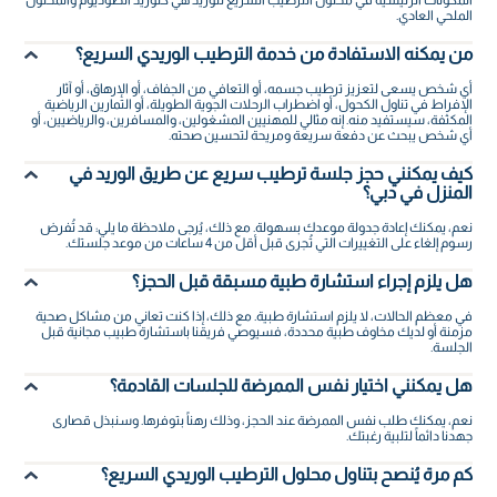
الملحي العادي.
من يمكنه الاستفادة من خدمة الترطيب الوريدي السريع؟
أي شخص يسعى لتعزيز ترطيب جسمه، أو التعافي من الجفاف، أو الإرهاق، أو آثار
الإفراط في تناول الكحول، أو اضطراب الرحلات الجوية الطويلة، أو التمارين الرياضية
المكثفة، سيستفيد منه. إنه مثالي للمهنيين المشغولين، والمسافرين، والرياضيين، أو
أي شخص يبحث عن دفعة سريعة ومريحة لتحسين صحته.
كيف يمكنني حجز جلسة ترطيب سريع عن طريق الوريد في
المنزل في دبي؟
نعم، يمكنك إعادة جدولة موعدك بسهولة. مع ذلك، يُرجى ملاحظة ما يلي: قد تُفرض
رسوم إلغاء على التغييرات التي تُجرى قبل أقل من 4 ساعات من موعد جلستك.
هل يلزم إجراء استشارة طبية مسبقة قبل الحجز؟
في معظم الحالات، لا يلزم استشارة طبية. مع ذلك، إذا كنت تعاني من مشاكل صحية
مزمنة أو لديك مخاوف طبية محددة، فسيوصي فريقنا باستشارة طبيب مجانية قبل
الجلسة.
هل يمكنني اختيار نفس الممرضة للجلسات القادمة؟
نعم، يمكنك طلب نفس الممرضة عند الحجز، وذلك رهناً بتوفرها. وسنبذل قصارى
جهدنا دائماً لتلبية رغبتك.
كم مرة يُنصح بتناول محلول الترطيب الوريدي السريع؟