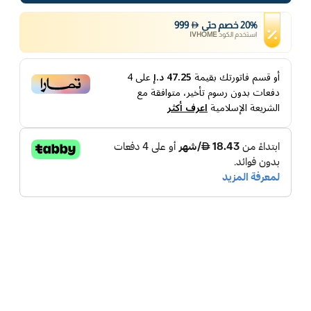
%
20
خصم
حتى
999
استخدم الكود
IVHOME
أو قسم فاتورتك بقيمة
47.25 د.إ
على
4
دفعات بدون رسوم تأخير، متوافقة مع
الشريعة الإسلامية
اعرف أكثر