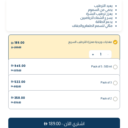
يعيد الترطيب
يحمي من السموم
يعزز ترطيب البشرة
يسرع الشفاء للرياضيين
يدعم الطاقة
مثالي لتسمم الطعام والجفاف
مغذيات وريدية معززة للترطيب السريع
189.00
299.00
1
+
-
945.00
Pack of 5 : 500 ml
1370.00
522.00
Pack of 3
852.00
358.00
Pack of 2
578.00
اشتري الآن
-
189.00