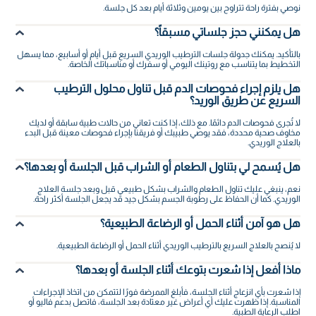
نوصي بفترة راحة تتراوح بين يومين وثلاثة أيام بعد كل جلسة.
هل يمكنني حجز جلساتي مسبقاً؟
بالتأكيد. يمكنك جدولة جلسات الترطيب الوريدي السريع قبل أيام أو أسابيع، مما يسهل
التخطيط بما يتناسب مع روتينك اليومي أو سفرك أو مناسباتك الخاصة.
هل يلزم إجراء فحوصات الدم قبل تناول محلول الترطيب
السريع عن طريق الوريد؟
لا تُجرى فحوصات الدم دائمًا. مع ذلك، إذا كنت تعاني من حالات طبية سابقة أو لديك
مخاوف صحية محددة، فقد يوصي طبيبك أو فريقنا بإجراء فحوصات معينة قبل البدء
بالعلاج الوريدي.
هل يُسمح لي بتناول الطعام أو الشراب قبل الجلسة أو بعدها؟
نعم، ينبغي عليك تناول الطعام والشراب بشكل طبيعي قبل وبعد جلسة العلاج
الوريدي. كما أن الحفاظ على رطوبة الجسم بشكل جيد قد يجعل الجلسة أكثر راحة.
هل هو آمن أثناء الحمل أو الرضاعة الطبيعية؟
لا يُنصح بالعلاج السريع بالترطيب الوريدي أثناء الحمل أو الرضاعة الطبيعية.
ماذا أفعل إذا شعرت بتوعك أثناء الجلسة أو بعدها؟
إذا شعرت بأي انزعاج أثناء الجلسة، فأبلغ الممرضة فورًا لتتمكن من اتخاذ الإجراءات
المناسبة. إذا ظهرت عليك أي أعراض غير معتادة بعد الجلسة، فاتصل بدعم فاليو أو
اطلب الرعاية الطبية.