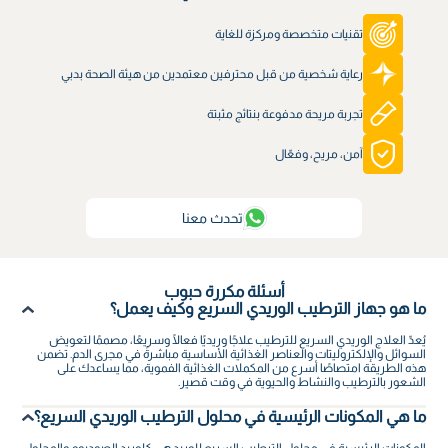
تقنيات متخصصة ومركزة للغاية
رعاية شخصية من قبل محترفين معتمدين من هيئة الصحة بدبي
تجربة مريحة مدفوعة بنتائج مثبتة
آمن، مريح، وفعّال
تحدث معنا
أسئلة مكررة حبوب
ما هو جهاز الترطيب الوريدي السريع وكيف يعمل؟
يُعدّ العلاج الوريدي السريع للترطيب علاجًا وريديًا فعالًا وسريعًا، مصممًا لتعويض
السوائل والإلكتروليتات والعناصر الغذائية الأساسية مباشرةً في مجرى الدم. تضمن
هذه الطريقة امتصاصًا أسرع من المكملات الغذائية الفموية، مما يساعدك على
الشعور بالترطيب والنشاط والحيوية في وقت قصير.
ما هي المكونات الرئيسية في محلول الترطيب الوريدي السريع؟
المكونات الرئيسية في محلول الترطيب السريع للوريد هي كلوريد الصوديوم والمحلول