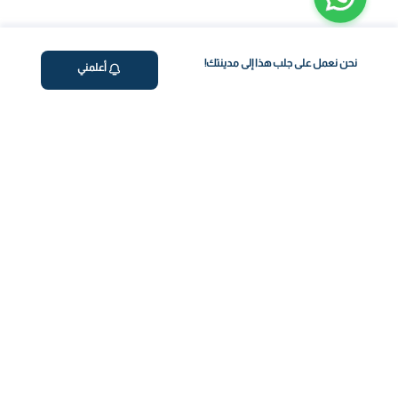
نحن نعمل على جلب هذا إلى مدينتك!
أعلمني
ڤاليو
من نحن
اختبار معملي في المنزل
المساعدة والدعم
العلاج بالتنقيط الوريدي
سياسة الخصوصية
برنامج فقدان الوزن
support@feelvaleo.com
رعاية حديثي الولادة
Call +97148369592
العلاج بالببتيدات
الشروط والأحكام
طبيب تحت الطلب
View LLM
المكملات الغذائية
خزنة الثقة
مركز الصحة
دفع آمن
كن على تواصل