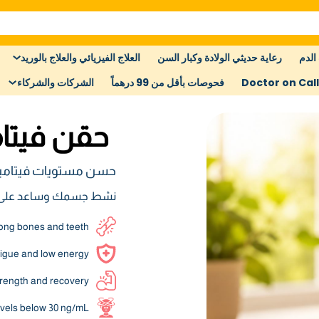
الدم
رعاية حديثي الولادة وكبار السن
العلاج الفيزيائي والعلاج بالوريد
Doctor on Call
فحوصات بأقل من 99 درهماً
الشركات والشركاء
حقن فيتا
حسن مستويات فيتامي
نشط جسمك وساعد على تق
ong bones and teeth
igue and low energy
rength and recovery
levels below 30 ng/mL