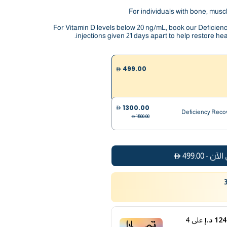
For individuals with bone, muscl
For Vitamin D levels below 20 ng/mL, book our Defici
injections given 21 days apart to help restore hea
499.00
1300.00
Deficiency Recov
1500.00
الآن
-
499.00
1 د.إ
على
4