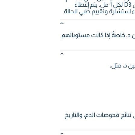
تستخدم فاليو للصحة حقنة DEVIT-3 IM التي تحتوي على 300,000 وحدة دولية من فيتامين D3 لكل 1 مل. يتم إعطاء
د، خاصةً إذا كانت مستوياتهم
ن د، مثل:
نتائج فحوصات الدم، والتاريخ