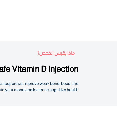
ماذا يقيس الفحص؟
afe Vitamin D injection
t osteoporosis, improve weak bone, boost the
e your mood and increase cognitive health.