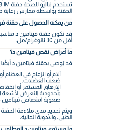
الحقنة بواسطة ممارس رعاية صحية مرخص من هيئة الصحة
من يمكنه الحصول على حقنة فيت
قد تكون حقنة فيتامين د مناسب
أقل من 30 نانوغرام/مل.
ما أعراض نقص فيتامين د؟
قد يُوصى بحقنة فيتامين د أيضً
آلام أو انزعاج في العظام أ
ضعف العضلات.
الإرهاق المستمر أو انخفا
محدودية التعرض لأشعة 
صعوبة امتصاص فيتامين د م
ويتم تحديد مدى ملاءمة الحقنة 
الطبي، والأدوية الحالية.
ما مستوى فيتامين د المطلوب 