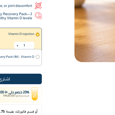
e, or joint discomfort
ency Recovery Pack—3
lthy Vitamin D levels.
Vitamin D injection
1
+
-
ery Pack (IM) - Vitamin D
اشتري 
%
20
خصم
حتى
300
استخدم الكود
VALEO20
أو قسم فاتورتك بقيمة
24.75