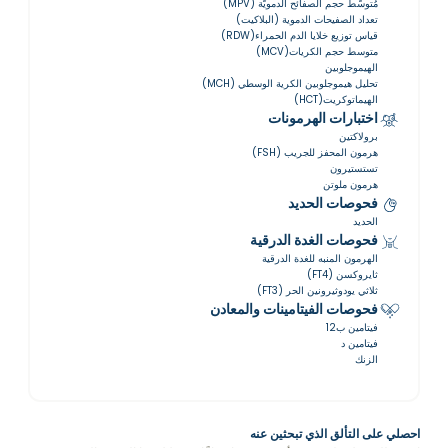
مُتوسّط ​​حجم الصفائح الدمويّة (MPV)
تعداد الصفيحات الدموية (البلاكيت)
قياس توزيع خلايا الدم الحمراء(RDW)
متوسط حجم الكريات(MCV)
الهيموجلوبين
تحليل هيموجلوبين الكرية الوسطي (MCH)
الهيماتوكريت(HCT)
اختبارات الهرمونات
برولاكتين
هرمون المحفز للجريب (FSH)
تستستيرون
هرمون ملوتن
فحوصات الحديد
الحديد
فحوصات الغدة الدرقية
الهرمون المنبه للغدة الدرقية
ثايروكسن (FT4)
ثلاثي يودوثيرونين الحر (FT3)
فحوصات الفيتامينات والمعادن
فيتامين ب12
فيتامين د
الزنك
احصلي على التألق الذي تبحثين عنه