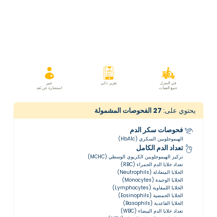
في المنزل
تقرير ذكي
خبير
جمع العينات
استشارة عن بُعد
يحتوي على:
27
الفحوصات المشمولة
فحوصات سكر الدم
الهيموجلوبين السكري (HbA1c)
تعداد الدم الكامل
تركيز الهيموجلوبين الكريوي الوسطي (MCHC)
تعداد خلايا الدم الحمراء (RBC)
الخلايا المتعادلة (Neutrophils)
الخلايا الوحيدة (Monocytes)
الخلايا اللمفاوية (Lymphocytes)
الخلايا الحمضية (Eosinophils)
الخلايا القاعدية (Basophils)
تعداد خلايا الدم البيضاء (WBC)