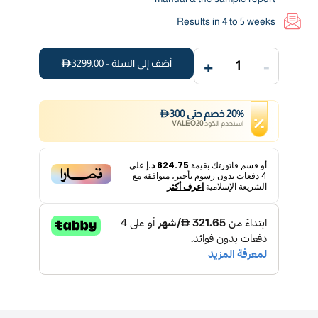
Results in 4 to 5 weeks
+
-
أضف إلى السلة -
3299.00
1
%
20
خصم
حتى
300
استخدم الكود
VALEO20
أو قسم فاتورتك بقيمة
824.75 د.إ
على
4
دفعات بدون رسوم تأخير، متوافقة مع
الشريعة الإسلامية
اعرف أكثر