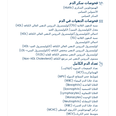
فحوصات سكر الدم
الهيموجلوبين السكري (HbA1c)
الأنسولين الصيامي
السكر الصيامي
فحوصات الدهنيات في الدم
نسبة الدهون الثلاثية (TG)/كوليستيرول البروتين الدهني العالي الكثافة (HDL)
معدل الكوليسترول السيئ/ الكوليسترول الجيد
اجمالي الكوليستيرول/كوليستيرول البروتين الدهني العالي الكثافة (HDL)
نسبة الدهون الثلاثية (TG)
اجمالي الكوليستيرول
كوليستيرول البروتين الدهني العالي الكثافة (الكوليستيرول الجيد-HDL)
كوليستيرول البروتين الدهني منخفض الكثافة (الكوليستيرول السيء-LDL)
كوليسترول البروتين الدهني منخفض الكثافة للغاية (VLDL)
مستوى البروتين الدهني غير مرتفع الكثافة (Non-HDL Cholesterol)
تعداد الدم الكامل
تعداد الصفيحات الدموية (البلاكيت)
الهيماتوكريت(HCT)
مُتوسّط ​​حجم الصفائح الدمويّة (MPV)
تعداد خلايا الدم البيضاء (WBC)
الخلايا القاعدية (Basophils)
الخلايا الحمضية (Eosinophils)
الخلايا اللمفاوية (Lymphocytes)
الخلايا الوحيدة (Monocytes)
الخلايا المتعادلة (Neutrophils)
تعداد خلايا الدم الحمراء (RBC)
تركيز الهيموجلوبين الكريوي الوسطي (MCHC)
متوسط حجم الكريات(MCV)