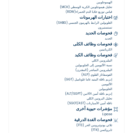
الهيموجلوبين
تحليل هيموجلوبين الكرية الوسطي (MCH)
قياس توزيع خلايا الدم الحمراء(RDW)
اختبارات الهرمونات
الغلوبولين الرابط بالهرمون الجنسي (SHBG)
تستستيرون
فحوصات الحديد
الحديد
فحوصات وظائف الكلى
الكرياتينين
فحوصات وظائف الكبد
البيليروبين الكلي
نسبة الألبومين إلى الجلوبيولين
البيليروبين المباشر (المقترن)
الفوسفاتاز القلوي (ALP)
إنزيم ناقلة الببتيد غاما غلوتاميل (GGT)
الألبومين
الجلوبيولين
إنزيم ناقلة أمين الألانين (ALT/SGPT)
تحليل البروتين الكلي
ناقلة أمين الأسبارتات (SGOT/AST)
مؤشرات حيوية أخرى
Lipase
فحوصات الغدة الدرقية
ثلاثي يودوثيرونين الحر (FT3)
ثايروكسن (FT4)