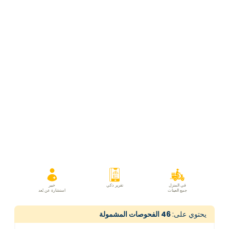
في المنزل
تقرير ذكي
خبير
جمع العينات
استشارة عن بُعد
يحتوي على:
46
الفحوصات المشمولة