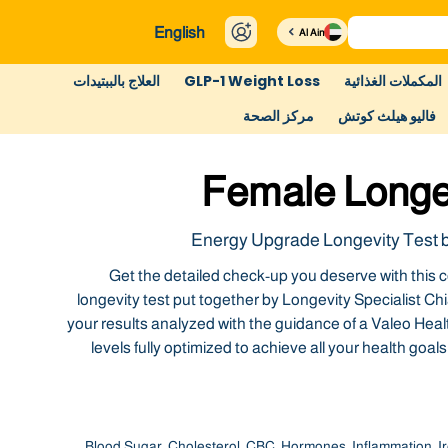
English
Al Ain
المكملات الغذائية
GLP-1 Weight Loss
العلاج بالببتيدات
فاليو هيلث كوتش
مركز الصحة
Female Longe
Energy Upgrade Longevity Test 
Get the detailed check-up you deserve with thi
longevity test put together by Longevity Specialist Ch
your results analyzed with the guidance of a Valeo He
levels fully optimized to achieve all your health go
Blood Sugar, Cholesterol, CBC, Hormones, Inflammation, Ir