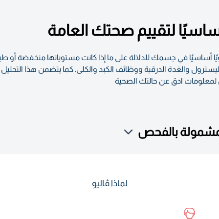
ص معلومات حول 96 مؤشرًا حيويًا أساسيًا في جسمك للدلالة على ما إذا كانت مستوياتها م
ول لمعلومات ادق عن حالتك الصحية
لمشمولة بالفحص
لماذا ڤاليو