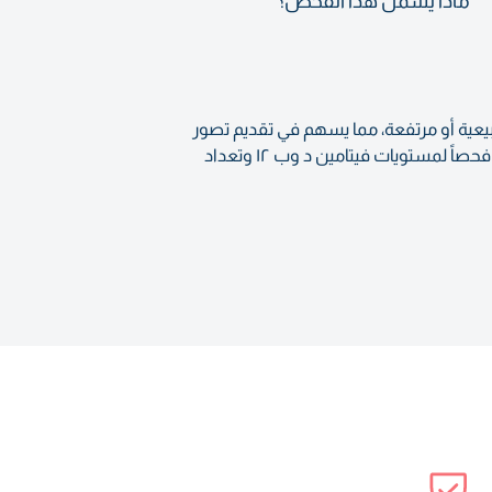
ماذا يشمل هذا الفحص؟
نخفضة أو طبيعية أو مرتفعة، مما يسهم في تقديم تصور
عام لوضعك الصحي، بما في ذلك مستويات الكوليسترول والغدة الدرقية ووظائف الكبد والكلى. كما يتضمن هذا التحليل فحصاً لمستويات فيتامين د وب ١٢ وتعداد