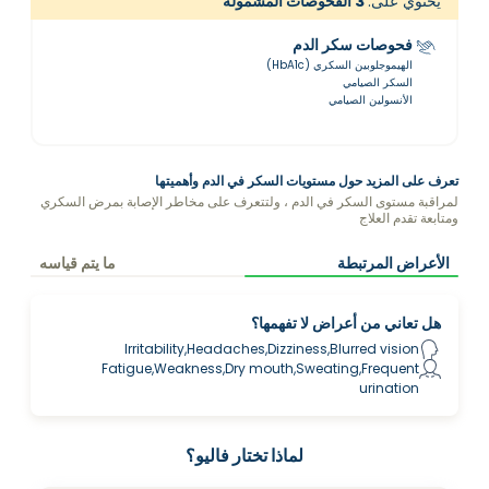
يحتوي على:
3
الفحوصات المشمولة
فحوصات سكر الدم
الهيموجلوبين السكري (HbA1c)
السكر الصيامي
الأنسولين الصيامي
تعرف على المزيد حول مستويات السكر في الدم وأهميتها
لمراقبة مستوى السكر في الدم ، ولتتعرف على مخاطر الإصابة بمرض السكري
ومتابعة تقدم العلاج
الأعراض المرتبطة
ما يتم قياسه
هل تعاني من أعراض لا تفهمها؟
Irritability,Headaches,Dizziness,Blurred vision
Fatigue,Weakness,Dry mouth,Sweating,Frequent
urination
لماذا تختار فاليو؟