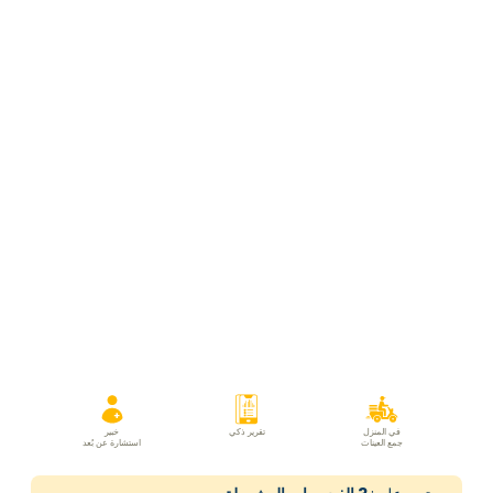
في المنزل
تقرير ذكي
خبير
جمع العينات
استشارة عن بُعد