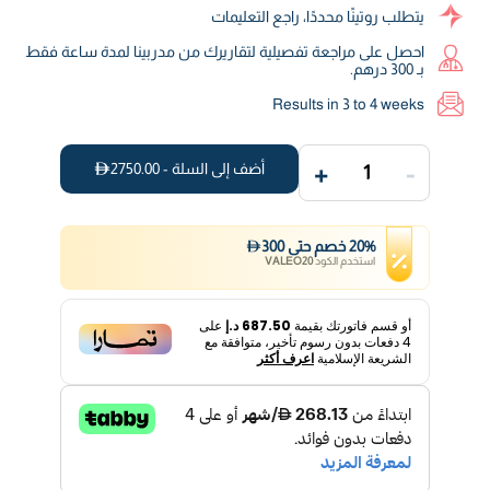
يتطلب روتينًا محددًا، راجع التعليمات
احصل على مراجعة تفصيلية لتقاريرك من مدربينا لمدة ساعة فقط
بـ 300 درهم.
Results in 3 to 4 weeks
+
-
أضف إلى السلة -
2750.00
1
%
20
خصم
حتى
300
استخدم الكود
VALEO20
أو قسم فاتورتك بقيمة
687.50 د.إ
على
4
دفعات بدون رسوم تأخير، متوافقة مع
الشريعة الإسلامية
اعرف أكثر