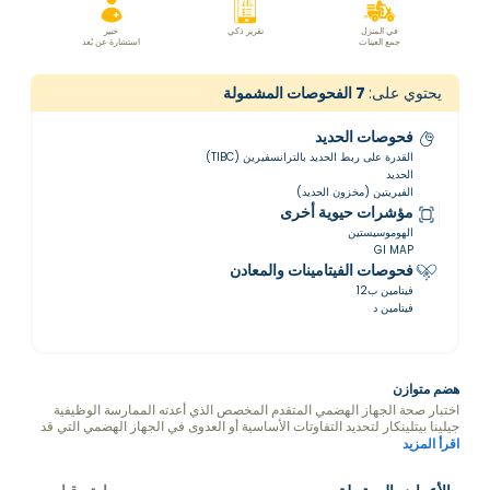
في المنزل
تقرير ذكي
خبير
جمع العينات
استشارة عن بُعد
يحتوي على:
7
الفحوصات المشمولة
فحوصات الحديد
القدرة على ربط الحديد بالترانسفيرين (TIBC)
الحديد
الفيريتين (مخزون الحديد)
مؤشرات حيوية أخرى
الهوموسيستين
GI MAP
فحوصات الفيتامينات والمعادن
فيتامين ب12
فيتامين د
هضم متوازن
اختبار صحة الجهاز الهضمي المتقدم المخصص الذي أعدته الممارسة الوظيفية
جيلينا بيتلينكار لتحديد التفاوتات الأساسية أو العدوى في الجهاز الهضمي التي قد
تسهم في مشاكل الصحة.
اقرأ المزيد