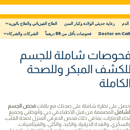
الدم
رعاية حديثي الولادة وكبار السن
العلاج الفيزيائي والعلاج بالوريد
Doctor on Call
فحوصات بأقل من 99 درهماً
الشركات والشركاء
حوصات شاملة للجسم
لكشف المبكر وللصحة
لكاملة
حصل على نظرة شاملة على صحتك مع باقات
فحص الجسم
لشامل
المصممة من قبل الأطباء في دبي وأبوظبي وجميع
نحاء الإمارات، بما في ذلك فحص الدم في المنزل لصحة القلب،
السكري، والغدة الدرقية، والكبد، والكلى، والفيتامينات،