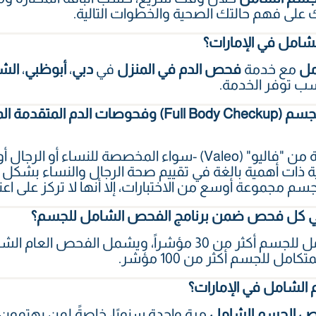
ى فهم حالتك الصحية والخطوات التالية.
شامل في الإمارات؟
مل
مع خدمة
فحص الدم في المنزل
في
دبي
،
أبوظبي
،
الش
 توفر الخدمة.
ما الفرق بين الفحص الشامل للجسم (Full Body Checkup)
صُممت فحوصات الدم المتقدمة من "فاليو" (Valeo) -سواء المخصصة
ة ذات أهمية بالغة في تقييم صحة الرجال والنساء بشكل 
سم مجموعة أوسع من الاختبارات، إلا أنها لا تركز على اع
 في كل فحص ضمن برنامج الفحص الشامل للجسم؟
 للجسم أكثر من 100 مؤشر.
الشامل في الإمارات؟
 الجسم الشامل
مرة واحدة سنويًا، خاصةً لمن يهتمون با