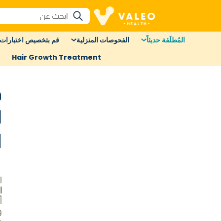
المُطلَقة حديثاً
الفحوصات المنزلية
قم بتخصيص اختبارات 
Hair Growth Treatment
ف
ل
ا
ا
ا
أ
و