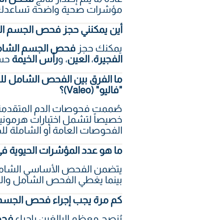
مؤشرات صحية واضحة تساعدك عل
أين يمكنني حجز فحص الجسم ال
يمكنك حجز
فحص الجسم الشا
الفجيرة
،
العين
، و
رأس الخيمة
حسب
"فاليو" (Valeo)؟
خصيصاً لتشمل اختبارات هرموني
الفحوصات العامة أو الشاملة للج
ما هو عدد المؤشرات الحيوية
بينما يغطي الفحص الشامل والمتكامل
كم مرة يجب إجراء فحص الجسم 
يُنصح معظم البالغين بإجراء
فحص