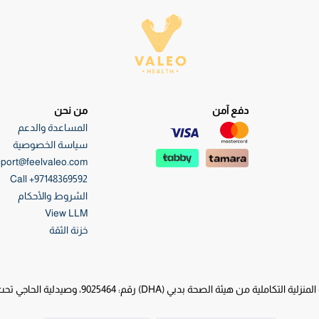
دفع آمن
من نحن
المساعدة والدعم
سياسة الخصوصية
port@feelvaleo.com
Call +97148369592
الشروط والأحكام
View LLM
خزنة الثقة
قم: 9025464، وصيدلية الحاجي تحت ترخيص هيئة الصحة بدبي (DHA) رقم: 0046623