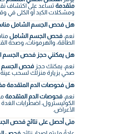
متقدمة
تساعد على اكتشاف نقص 
ومشكلات الكبد أو الكلى في وق
هل فحص الجسم الشامل مناسب
نعم،
فحص الجسم الشامل
مناس
الطاقة، والهرمونات، وصحة القلب
هل يمكنني حجز فحص الجسم ال
نعم، يمكنك حجز
فحص الجسم ا
صحي بزيارة منزلك لسحب عينة ا
هل فحوصات الدم المتقدمة مفي
نعم،
فحوصات الدم المتقدمة
مف
الكوليسترول، اضطرابات الغدة 
الأعراض.
متى أحصل على نتائج فحص الج
عادةً ما يتم إصدار نتائج
فحص الج