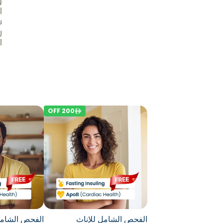
و
ا
س
ر
ا
OFF
200
الفحص الشامل للإناث
الفحص الشامل