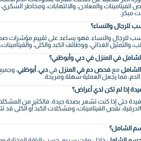
الفيتامينات والمعادن، والالتهابات، ومخاطر السكري، و
ت مبكر.
 للرجال والنساء؟
ب للرجال والنساء. فهو يساعد على تقييم مؤشرات ص
، والتمثيل الغذائي، ووظائف الكبد والكلى، والفيتامينات،
شامل في المنزل في دبي وأبوظبي؟
لشامل
مع
فحص دم في المنزل
في
دبي
،
أبوظبي
، وجميع
لدم، مما يجعل العملية سهلة ومريحة.
دة إذا لم تكن لدي أعراض؟
يدة حتى إذا كنت تشعر بصحة جيدة. فالكثير من المشكلا
الدرقية، نقص الفيتامينات، ومشكلات الكبد أو الكلى ق
سم الشامل؟
سم الشامل
خلال وقت سريع، حسب الباقة المختارة ومعا