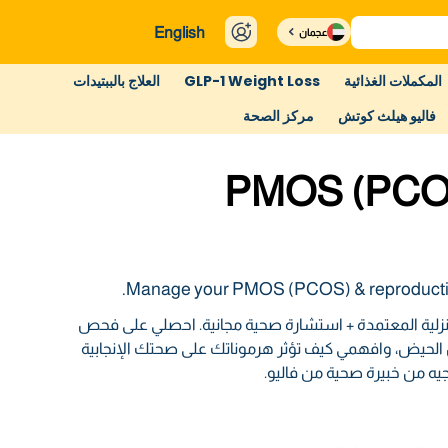
English
عجمان
المكملات الغذائية
GLP-1 Weight Loss
العلاج بالببتيدات
فاليو هيلث كوتش
مركز الصحة
PMOS (PCOS
Manage your PMOS (PCOS) & reproductiv
نزلية المعتمدة + استشارة صحية مجانية. احصلي على فحص
 الحيض، وافهمي كيف تؤثر هرموناتك على صحتك الإنجابية
يه من خبيرة صحية من فاليو.