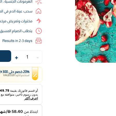
الهرمونات الجنسية ، ال
سحب عينة الدم في الم
مختبرات وتمريض مرخص
يتطلب الصيام المسب
Results in 2-3 days
+
-
1
%
20
خصم
حتى
300
استخدم الكود
VALEO20
أو قسم فاتورتك بقيمة
149.75 د.
بدون رسوم تأخير، متوافقة مع ا
اعرف أكثر