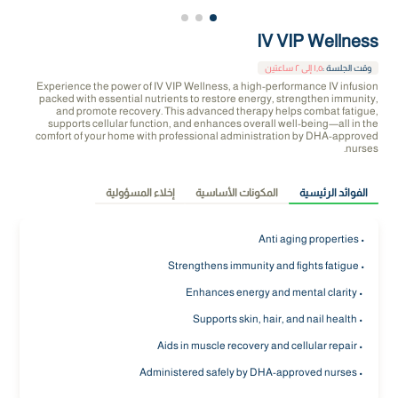
IV VIP Wellness
وقت الجلسة
:
١٫٥ إلى ٢ ساعتين
Experience the power of IV VIP Wellness, a high-performance IV infusion
packed with essential nutrients to restore energy, strengthen immunity,
and promote recovery. This advanced therapy helps combat fatigue,
supports cellular function, and enhances overall well-being—all in the
comfort of your home with professional administration by DHA-approved
nurses.
الفوائد الرئيسية
المكونات الأساسية
إخلاء المسؤولية
• Anti aging properties
• Strengthens immunity and fights fatigue
• Enhances energy and mental clarity
• Supports skin, hair, and nail health
• Aids in muscle recovery and cellular repair
• Administered safely by DHA-approved nurses