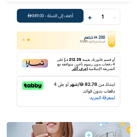
+
-
أضف إلى السلة -
849.00
1
200
خصم
استخدم الكود
IV200
أو قسم فاتورتك بقيمة
212.25 د.إ
على
4
دفعات بدون رسوم تأخير، متوافقة مع
الشريعة الإسلامية
اعرف أكثر