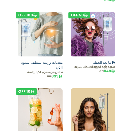
OFF
100
OFF
50
IV ما بعد الحفلة
مغذيات وريدية لتنظيف سموم
استعِد وأعِد الحيوية لجسمك بسرعة
الكبد
849
899
تخلص من سموم الكبد بجلسة
899
999
OFF
10