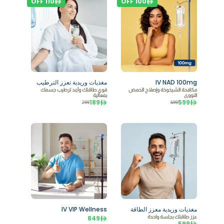
OFF
110
OFF
100
IV NAD 100mg
مغذيات وريدية تعزز الترطيب
مكافحة الشيخوخة وإصلاح الحمض
قوي طاقتك وأعِد ترطيب جسمك
النووي
بفعالية
189
599
299
699
مغذيات وريدية معزز الطاقة
IV VIP Wellness
عزز طاقتك بجلسة واحدة
849
599