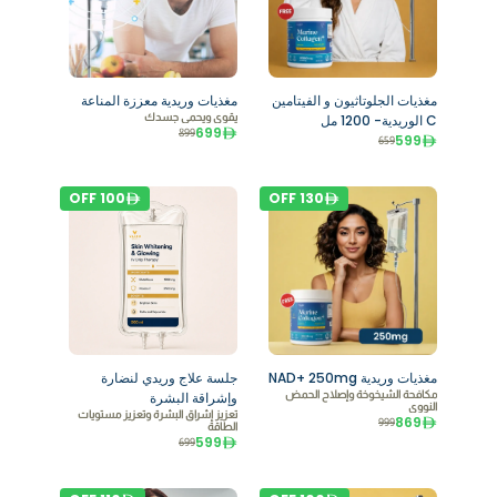
مغذيات الجلوتاثيون و الفيتامين
مغذيات وريدية معززة المناعة
C الوريدية- 1200 مل
يقوي ويحمي جسدك
699
899
599
659
OFF
100
OFF
130
مغذيات وريدية NAD+ 250mg
جلسة علاج وريدي لنضارة
مكافحة الشيخوخة وإصلاح الحمض
وإشراقة البشرة
النووي
تعزيز إشراق البشرة وتعزيز مستويات
869
999
الطاقة
599
699