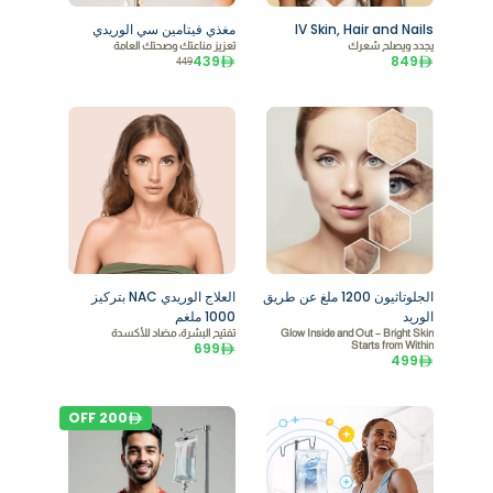
IV Skin, Hair and Nails
مغذي فيتامين سي الوريدي
يجدد ويصلح شعرك
تعزيز مناعتك وصحتك العامة
439
849
449
الجلوتاثيون 1200 ملغ عن طريق
العلاج الوريدي NAC بتركيز
الوريد
1000 ملغم
Glow Inside and Out – Bright Skin
تفتيح البشرة، مضاد للأكسدة
699
Starts from Within
499
OFF
200