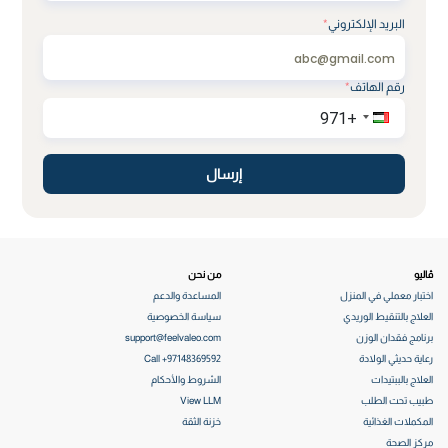
البريد الإلكتروني
*
رقم الهاتف
*
إرسال
ڤاليو
من نحن
اختبار معملي في المنزل
المساعدة والدعم
العلاج بالتنقيط الوريدي
سياسة الخصوصية
برنامج فقدان الوزن
support@feelvaleo.com
رعاية حديثي الولادة
Call +97148369592
العلاج بالببتيدات
الشروط والأحكام
طبيب تحت الطلب
View LLM
المكملات الغذائية
خزنة الثقة
مركز الصحة