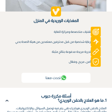
المغذيات الوريدية في المنزل
تقنيات متخصصة ومركزة للغاية
رعاية شخصية من قبل محترفين معتمدين من هيئة الصحة بدبي
تجربة مريحة مدفوعة بنتائج مثبتة
آمن، مريح، وفعّال
تحدث معنا
أسئلة مكررة حبوب
1. ما هو العلاج بالحقن الوريدي؟
العلاج بالحقن الوريدي هو إجراء طبي يتم فيه توصيل السوائل، والإلكتروليتات،
والفيتامينات، والمعادن مباشرة إلى مجرى الدم، مما يساعد على ترطيب الجسم بسرعة