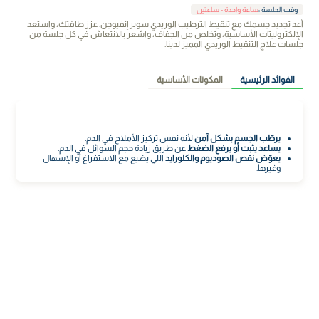
وقت الجلسة
:
ساعة واحدة - ساعتين
أعد تجديد جسمك مع تنقيط الترطيب الوريدي سوبر إنفيوجن. عزز طاقتك، واستعد
الإلكتروليتات الأساسية، وتخلص من الجفاف، واشعر بالانتعاش في كل جلسة من
جلسات علاج التنقيط الوريدي المميز لدينا.
الفوائد الرئيسية
المكونات الأساسية
يرطّب الجسم بشكل آمن
لأنه نفس تركيز الأملاح في الدم.
يساعد يثبت أو يرفع الضغط
عن طريق زيادة حجم السوائل في الدم.
يعوّض نقص الصوديوم والكلورايد
اللي يضيع مع الاستفراغ أو الإسهال
وغيرها.