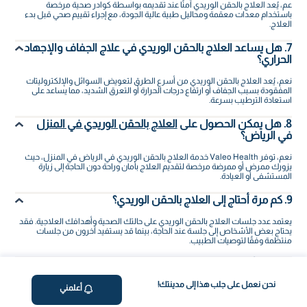
عم، يُعد العلاج بالحقن الوريدي آمنًا عند تقديمه بواسطة كوادر صحية مرخصة
باستخدام معدات معقمة ومحاليل طبية عالية الجودة، مع إجراء تقييم صحي قبل بدء
العلاج.
7. هل يساعد العلاج بالحقن الوريدي في علاج الجفاف والإجهاد
الحراري؟
نعم، يُعد العلاج بالحقن الوريدي من أسرع الطرق لتعويض السوائل والإلكتروليتات
المفقودة بسبب الجفاف أو ارتفاع درجات الحرارة أو التعرق الشديد، مما يساعد على
استعادة الترطيب بسرعة.
8. هل يمكن الحصول على
العلاج بالحقن الوريدي في المنزل
في الرياض؟
نعم، توفر Valeo Health خدمة العلاج بالحقن الوريدي في الرياض في المنزل، حيث
يزورك ممرض أو ممرضة مرخصة لتقديم العلاج بأمان وراحة دون الحاجة إلى زيارة
المستشفى أو العيادة.
9. كم مرة أحتاج إلى العلاج بالحقن الوريدي؟
يعتمد عدد جلسات العلاج بالحقن الوريدي على حالتك الصحية وأهدافك العلاجية. فقد
يحتاج بعض الأشخاص إلى جلسة عند الحاجة، بينما قد يستفيد آخرون من جلسات
منتظمة وفقًا لتوصيات الطبيب.
10. لماذا أختار Valeo Health للعلاج بالحقن الوريدي في الرياض؟
نحن نعمل على جلب هذا إلى مدينتك!
توفر Valeo Health خدمة العلاج بالحقن الوريدي في الرياض من خلال كوادر صحية
أعلمني
مرخصة، وعلاجات مخصصة، وزيارات منزلية مريحة، مع الالتزام بأعلى معايير الجودة
والسلامة لتقديم تجربة علاجية موثوقة وفعالة.