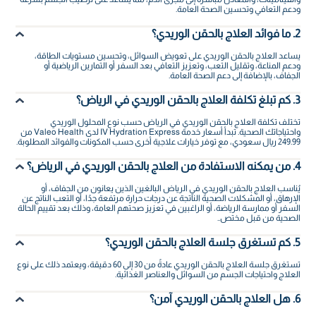
ودعم التعافي وتحسين الصحة العامة.
2. ما فوائد العلاج بالحقن الوريدي؟
يساعد العلاج بالحقن الوريدي على تعويض السوائل، وتحسين مستويات الطاقة،
ودعم المناعة، وتقليل التعب، وتعزيز التعافي بعد السفر أو التمارين الرياضية أو
الجفاف، بالإضافة إلى دعم الصحة العامة.
3. كم تبلغ تكلفة العلاج بالحقن الوريدي في الرياض؟
تختلف تكلفة العلاج بالحقن الوريدي في الرياض حسب نوع المحلول الوريدي
واحتياجاتك الصحية. تبدأ أسعار خدمة IV Hydration Express لدى Valeo Health من
249.99 ريال سعودي، مع توفر خيارات علاجية أخرى حسب المكونات والفوائد المطلوبة.
4. من يمكنه الاستفادة من العلاج بالحقن الوريدي في الرياض؟
يُناسب العلاج بالحقن الوريدي في الرياض البالغين الذين يعانون من الجفاف، أو
الإرهاق، أو المشكلات الصحية الناتجة عن درجات حرارة مرتفعة جدًا، أو التعب الناتج عن
السفر أو ممارسة الرياضة، أو الراغبين في تعزيز صحتهم العامة، وذلك بعد تقييم الحالة
الصحية من قبل مختص..
5. كم تستغرق جلسة العلاج بالحقن الوريدي؟
تستغرق جلسة العلاج بالحقن الوريدي عادةً من 30 إلى 60 دقيقة، ويعتمد ذلك على نوع
العلاج واحتياجات الجسم من السوائل والعناصر الغذائية.
6. هل العلاج بالحقن الوريدي آمن؟