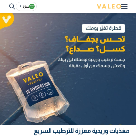
عنيزة
مغذيات وريدية معززة للترطيب السريع