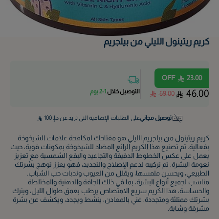
كريم ريتينول الليلي من بيلجريم
OFF
23.00
التوصيل خلال
1-2 يوم
46.00
69.00
توصيل مجاني
على الطلبات الإضافية التي تزيد عن د.إ.
100
كريم ريتينول من بيلجريم الليلي هو مفتاحك لمكافحة علامات الشيخوخة
بفعالية. تم تصنيع هذا الكريم الرائع المضاد للشيخوخة بمكونات قوية، حيث
يعمل على عكس الخطوط الدقيقة والتجاعيد والبقع الشمسية مع تعزيز
نعومة البشرة. تم تركيبه لدعم الإصلاح والتجديد، فهو يعزز توهج بشرتك
الطبيعي، ويحسن ملمسها، ويقلل من العيوب وندبات حب الشباب.
مناسب لجميع أنواع البشرة، بما في ذلك الجافة والدهنية والمختلطة
والحساسة، هذا الكريم سريع الامتصاص يرطب بعمق طوال الليل، ويترك
بشرتك ممتلئة ومتجددة. غني بالمعادن، ينشط ويجدد، ويكشف عن بشرة
مشرقة وشابة.