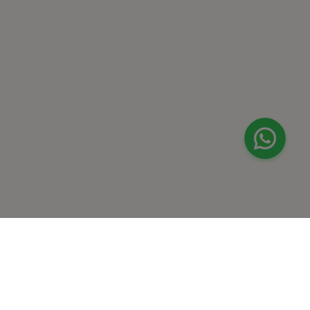
لا أعرف
موقع البحر الأحمر
ڤاليو
من نحن
برنامج فقدان الوزن
المساعدة والدعم
اختبار معملي في المنزل
support@feelvaleo.com
بالتنقيط الرابع
Call +966112054560