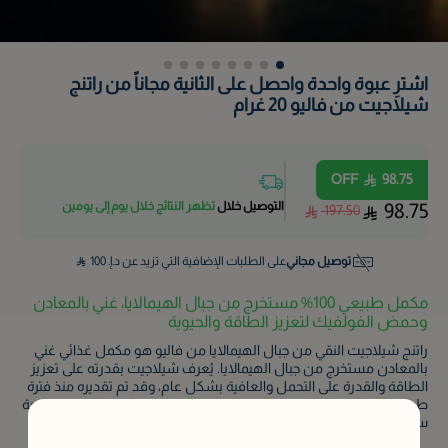
اشترِ عبوة واحدة واحصل على الثانية مجاناً من راتنج
شيلاجيت من فاليو 20 غرام
OFF
98.75
التوصيل خلال
تظهر النتائج خلال يوم إلى يومين
98.75
197.50
توصيل مجاني
على الطلبات الإضافية التي تزيد عن د.إ.
100
مكمل طبيعي 100% مستخرج من جبال الهيمالايا، غني بالمعادن
وحمض الفولفيك لتعزيز الطاقة والحيوية
راتنج شيلاجيت النقي من جبال الهيمالايا من فاليو هو مكمل غذائي غني
بالمعادن مستخرج من جبال الهيمالايا. يُعرف شيلاجيت بقدرته على تعزيز
الطاقة والقدرة على التحمل والعافية بشكل عام، وقد تم تقديره منذ فترة
طويلة في الطب التقليدي. توفر هذه العبوة التي تزن 20 جرامًا دفعة يومية
سهلة - ما عليك سوى إذابة كمية صغيرة في الماء الدافئ أو الحليب.