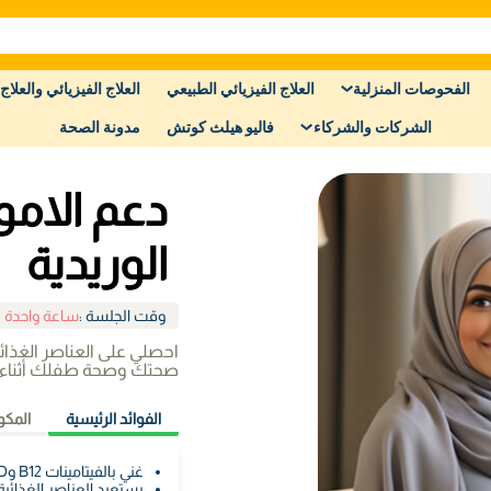
الفحوصات المنزلية
العلاج الفيزيائي الطبيعي
العلاج الفيزيائي والعلاج 
الشركات والشركاء
فاليو هيلث كوتش
مدونة الصحة
دعم الامو
الوريدية
وقت الجلسة
:
ساعة واحدة 
احصلي على العناصر الغذائ
صحتك وصحة طفلك أثناء 
الفوائد الرئيسية
المكو
غني بالفيتامينات B12 وD والزنك والمزيد
يستعيد العناصر الغذائي