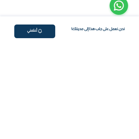
نحن نعمل على جلب هذا إلى مدينتك!
أعلمني
ڤاليو
من نحن
برنامج فقدان الوزن
المساعدة والدعم
اختبار معملي في المنزل
support@feelvaleo.com
بالتنقيط الرابع
Call +966112054560
المكملات الغذائية
سياسة الخصوصية
اختبار عدم تحمل الطعام
الشروط والأحكام
استشارة الطبيب
View LLM
ويغوفي
خزنة الثقة
دفع آمن
كن على تواصل