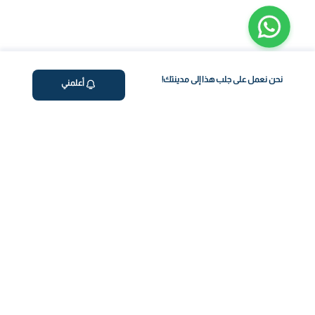
نحن نعمل على جلب هذا إلى مدينتك!
أعلمني
ڤاليو
من نحن
برنامج فقدان الوزن
المساعدة والدعم
اختبار معملي في المنزل
support@feelvaleo.com
بالتنقيط الرابع
Call +966112054560
المكملات الغذائية
سياسة الخصوصية
اختبار عدم تحمل الطعام
الشروط والأحكام
استشارة الطبيب
View LLM
ويغوفي
خزنة الثقة
دفع آمن
كن على تواصل