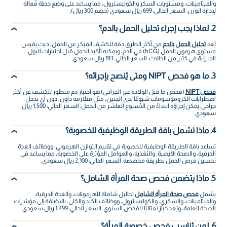
والفيتامينات، ومستويات السكر والكوليسترول، مما يساعد على وضع خطة فعالة
لإدارة الوزن. السعر الحالي: 699 ريال سعودي (خصم 300 ريال).
2. لماذا يجب إجراء تحليل الحمل بالدم؟
يُعد
تحليل الحمل بالدم
من أكثر الطرق دقة للكشف المبكر عن الحمل، حيث يقيس
مستوى هرمون الحمل (hCG) في الدم، ويمكنه تأكيد الحمل قبل اختبارات البول
المنزلية في كثير من الحالات. السعر الحالي: 193 ريال سعودي.
3. ما هو فحص NIPT ومتى يُنصح بإجرائه؟
فحص NIPT
(فحص ما قبل الولادة غير الجراحي) هو اختبار دم متطور للكشف عن أكثر
اضطرابات الكروموسومات شيوعًا لدى الجنين، مثل متلازمة داون، دون أي تدخل
جراحي. يمكن إجراؤه ابتداءً من الأسبوع العاشر من الحمل. السعر الحالي: 1,500 ريال
سعودي.
4. ماذا تشمل باقة الطريقة الوظيفية للخصوبة؟
تساعد باقة الطريقة الوظيفية للخصوبة في تقييم التوازن الهرموني، ووظائف الغدة
الدرقية، والصحة الأيضية، والتغذية، والعوامل المؤثرة على الخصوبة، مما يساعد في
تحسين فرص الحمل بطريقة مخصصة. السعر الحالي: 2,100 ريال سعودي.
5. ماذا يتضمن فحص صحة المرأة الشامل؟
يشمل
فحص صحة المرأة الشامل
تحاليل شاملة للهرمونات، والغدة الدرقية،
والفيتامينات، والسكري، والكوليسترول، ووظائف الكبد والكلى، بالإضافة إلى مؤشرات
الصحة العامة، ويُعد خيارًا مثاليًا للفحص السنوي. السعر الحالي: 1,499 ريال سعودي.
6. لمن يُناسب فحص خصوبة المرأة؟