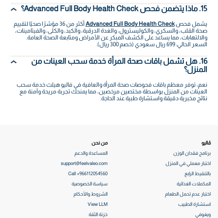
15. ماذا يتضمن فحص Advanced Full Body Health Check؟
يشمل فحص
Advanced Full Body Health Check
أكثر من 36 مؤشرًا صحيًا لتقييم
صحة القلب، والسكري، والكوليسترول، والغدة الدرقية، والكبد، والكلى، والفيتامينات،
والالتهابات، مما يساعد على الكشف المبكر عن الأمراض ومتابعة الصحة العامة.
السعر الحالي: 699 ريال سعودي (خصم 300 ريال).
16. هل تشمل باقات صحة المرأة خدمة سحب العينات من
المنزل؟
نعم، توفر معظم باقات فحوصات صحة المرأة والعافية في فاليو هيلث خدمة سحب
العينات من المنزل بواسطة مختصين مرخصين، مما يمنحك تجربة مريحة وآمنة مع
نتائج مخبرية دقيقة واستشارة طبية عند الحاجة.
ڤاليو
من نحن
برنامج فقدان الوزن
المساعدة والدعم
اختبار معملي في المنزل
support@feelvaleo.com
بالتنقيط الرابع
Call +966112054560
المكملات الغذائية
سياسة الخصوصية
اختبار عدم تحمل الطعام
الشروط والأحكام
استشارة الطبيب
View LLM
ويغوفي
خزنة الثقة