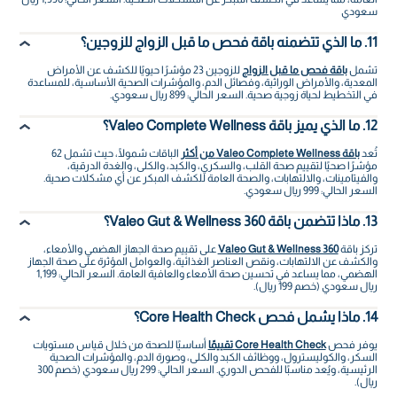
سعودي
11. ما الذي تتضمنه باقة فحص ما قبل الزواج للزوجين؟
تشمل
باقة فحص ما قبل الزواج
للزوجين 23 مؤشرًا حيويًا للكشف عن الأمراض
المعدية، والأمراض الوراثية، وفصائل الدم، والمؤشرات الصحية الأساسية، للمساعدة
في التخطيط لحياة زوجية صحية. السعر الحالي: 899 ريال سعودي.
12. ما الذي يميز باقة Valeo Complete Wellness؟
تُعد
باقة Valeo Complete Wellness من أكثر
الباقات شمولًا، حيث تشمل 62
مؤشرًا صحيًا لتقييم صحة القلب، والسكري، والكبد، والكلى، والغدة الدرقية،
والفيتامينات، والالتهابات، والصحة العامة للكشف المبكر عن أي مشكلات صحية.
السعر الحالي: 999 ريال سعودي.
13. ماذا تتضمن باقة Valeo Gut & Wellness 360؟
تركز باقة
Valeo Gut & Wellness 360
على تقييم صحة الجهاز الهضمي والأمعاء،
والكشف عن الالتهابات، ونقص العناصر الغذائية، والعوامل المؤثرة على صحة الجهاز
الهضمي، مما يساعد في تحسين صحة الأمعاء والعافية العامة. السعر الحالي: 1,199
ريال سعودي (خصم 199 ريال).
14. ماذا يشمل فحص Core Health Check؟
يوفر فحص
Core Health Check تقييمًا
أساسيًا للصحة من خلال قياس مستويات
السكر، والكوليسترول، ووظائف الكبد والكلى، وصورة الدم، والمؤشرات الصحية
الرئيسية، ويُعد مناسبًا للفحص الدوري. السعر الحالي: 299 ريال سعودي (خصم 300
ريال).