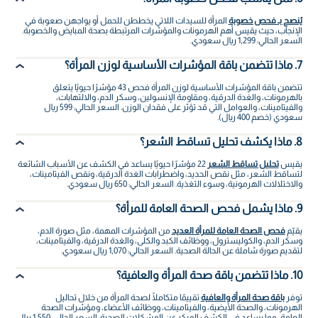
يُنصح بـ فحص خصوبة
المرأة للسيدات اللاتي يخططن للحمل أو يواجهن صعوبة في
الإنجاب، حيث يقيس أهم الهرمونات والمؤشرات المرتبطة بصحة المبايض والخصوبة.
السعر الحالي: 1,299 ريال سعودي.
7. ماذا تتضمن باقة المؤشرات الأساسية لوزن المرأة؟
تتضمن باقة المؤشرات الأساسية لوزن المرأة فحص 43 مؤشرًا حيويًا يتعلق
بالهرمونات، والغدة الدرقية، ومقاومة الإنسولين، وسكر الدم، والالتهابات،
والفيتامينات، والعوامل التي قد تؤثر على فقدان الوزن. السعر الحالي: 599 ريال
سعودي (خصم 400 ريال).
8. ماذا يكشف تحليل تساقط الشعر؟
يقيس
تحليل تساقط الشعر
22 مؤشرًا حيويًا يساعد في الكشف عن الأسباب الشائعة
لتساقط الشعر، مثل نقص الحديد، واضطرابات الغدة الدرقية، ونقص الفيتامينات،
والاختلالات الهرمونية، وسوء التغذية. السعر الحالي: 650 ريال سعودي.
9. ماذا يشمل فحص الصحة العامة للمرأة؟
يقيّم
فحص الصحة العامة للمرأة العديد
من المؤشرات المهمة، مثل صورة الدم،
وسكر الدم، والكوليسترول، ووظائف الكبد والكلى، والغدة الدرقية، والفيتامينات،
لتقديم صورة شاملة عن الحالة الصحية. السعر الحالي: 1,070 ريال سعودي.
10. ماذا تتضمن باقة صحة المرأة والعافية؟
توفر
باقة صحة المرأة والعافية
تقييمًا متكاملًا لصحة المرأة من خلال تحاليل
الهرمونات، والصحة الأيضية، والفيتامينات، ووظائف الأعضاء، ومؤشرات الصحة
العامة، مما يساعد في الكشف المبكر عن المشكلات الصحية. السعر الحالي: 1,550 ريال