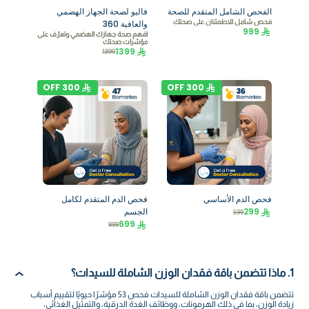
الفحص الشامل المتقدم للصحة
فاليو لصحة الجهاز الهضمي
فحص شامل للاطمئنان على صحتك
والعافية 360
999
افهم صحة جهازك الهضمي وتعرّف على
مؤشرات صحتك
1399
1899
OFF
300
OFF
300
فحص الدم الأساسي
فحص الدم المتقدم لكامل
299
الجسم
599
699
999
1. ماذا تتضمن باقة فقدان الوزن الشاملة للسيدات؟
تتضمن باقة فقدان الوزن الشاملة للسيدات فحص 53 مؤشرًا حيويًا لتقييم أسباب
زيادة الوزن، بما في ذلك الهرمونات، ووظائف الغدة الدرقية، والتمثيل الغذائي،