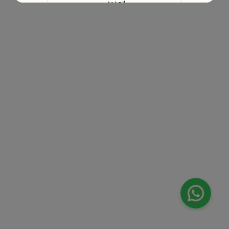
الهفوف‎
الخرج
المبرز
الطائف
بريدة
عنيزة
حائل
الخبر
القطيف‎
أبها