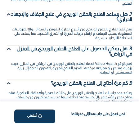
العلاج.
7. هل يساعد العلاج بالحقن الوريدي في علاج الجفاف والإجهاد
الحراري؟
نعم، يُعد العلاج بالحقن الوريدي من أسرع الطرق لتعويض السوائل والإلكتروليتات
المفقودة بسبب الجفاف أو ارتفاع درجات الحرارة أو التعرق الشديد، مما يساعد على
استعادة الترطيب بسرعة.
8. هل يمكن الحصول على
العلاج بالحقن الوريدي في المنزل
في الرياض؟
نعم، توفر Valeo Health خدمة العلاج بالحقن الوريدي في الرياض في المنزل، حيث
يزورك ممرض أو ممرضة مرخصة لتقديم العلاج بأمان وراحة دون الحاجة إلى زيارة
المستشفى أو العيادة.
9. كم مرة أحتاج إلى العلاج بالحقن الوريدي؟
يعتمد عدد جلسات العلاج بالحقن الوريدي على حالتك الصحية وأهدافك العلاجية. فقد
يحتاج بعض الأشخاص إلى جلسة عند الحاجة، بينما قد يستفيد آخرون من جلسات
منتظمة وفقًا لتوصيات الطبيب.
10. لماذا أختار Valeo Health للعلاج بالحقن الوريدي في الرياض؟
نحن نعمل على جلب هذا إلى مدينتك!
أعلمني
توفر Valeo Health خدمة العلاج بالحقن الوريدي في الرياض من خلال كوادر صحية
مرخصة، وعلاجات مخصصة، وزيارات منزلية مريحة، مع الالتزام بأعلى معايير الجودة
والسلامة لتقديم تجربة علاجية موثوقة وفعالة.