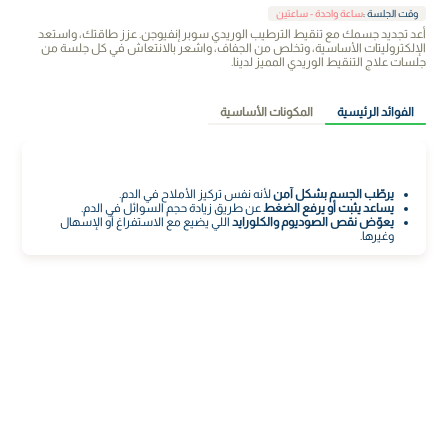
وقت الجلسة
:
ساعة واحدة - ساعتين
أعد تجديد جسمك مع تنقيط الترطيب الوريدي سوبر إنفيوجن. عزز طاقتك، واستعد
الإلكتروليتات الأساسية، وتخلص من الجفاف، واشعر بالانتعاش في كل جلسة من
جلسات علاج التنقيط الوريدي المميز لدينا.
الفوائد الرئيسية
المكونات الأساسية
يرطّب الجسم بشكل آمن
لأنه نفس تركيز الأملاح في الدم.
يساعد يثبت أو يرفع الضغط
عن طريق زيادة حجم السوائل في الدم.
يعوّض نقص الصوديوم والكلورايد
اللي يضيع مع الاستفراغ أو الإسهال
وغيرها.