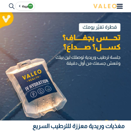
بريدة
مغذيات وريدية معززة للترطيب السريع