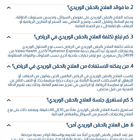
2. ما فوائد العلاج بالحقن الوريدي؟
يساعد العلاج بالحقن الوريدي على تعويض السوائل، وتحسين مستويات الطاقة،
ودعم المناعة، وتقليل التعب، وتعزيز التعافي بعد السفر أو التمارين الرياضية أو
الجفاف، بالإضافة إلى دعم الصحة العامة.
3. كم تبلغ تكلفة العلاج بالحقن الوريدي في الرياض؟
تختلف تكلفة العلاج بالحقن الوريدي في الرياض حسب نوع المحلول الوريدي
واحتياجاتك الصحية. تبدأ أسعار خدمة IV Hydration Express لدى Valeo Health من
249.99 ريال سعودي، مع توفر خيارات علاجية أخرى حسب المكونات والفوائد المطلوبة.
4. من يمكنه الاستفادة من العلاج بالحقن الوريدي في الرياض؟
يُناسب العلاج بالحقن الوريدي في الرياض البالغين الذين يعانون من الجفاف، أو
الإرهاق، أو المشكلات الصحية الناتجة عن درجات حرارة مرتفعة جدًا، أو التعب الناتج عن
السفر أو ممارسة الرياضة، أو الراغبين في تعزيز صحتهم العامة، وذلك بعد تقييم الحالة
الصحية من قبل مختص..
5. كم تستغرق جلسة العلاج بالحقن الوريدي؟
تستغرق جلسة العلاج بالحقن الوريدي عادةً من 30 إلى 60 دقيقة، ويعتمد ذلك على نوع
العلاج واحتياجات الجسم من السوائل والعناصر الغذائية.
6. هل العلاج بالحقن الوريدي آمن؟
عم، يُعد العلاج بالحقن الوريدي آمنًا عند تقديمه بواسطة كوادر صحية مرخصة
باستخدام معدات معقمة ومحاليل طبية عالية الجودة، مع إجراء تقييم صحي قبل بدء