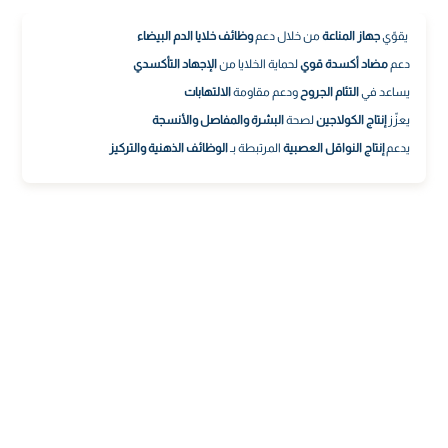
يقوّي
جهاز المناعة
من خلال دعم
وظائف خلايا الدم البيضاء
دعم
مضاد أكسدة قوي
لحماية الخلايا من
الإجهاد التأكسدي
يساعد في
التئام الجروح
ودعم مقاومة
الالتهابات
يعزّز
إنتاج الكولاجين
لصحة
البشرة والمفاصل والأنسجة
يدعم
إنتاج النواقل العصبية
المرتبطة بـ
الوظائف الذهنية والتركيز