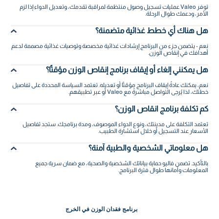
توفر Valeo عمليات تسجيل وصول منتظمة لمراقبة تقدمك، وتعديل الدواء إذا لزم
الأمر، ودعمك طوال الرحلة.
هل هناك أي خطط غذائية متضمنة؟
نعم - يتضمن جزء من البرنامج إرشادات غذائية مخصصة وتوصيات غذائية مصممة لدعم
أهدافك في إنقاص الوزن.
هل يمكنني إلغاء أو إيقاف برنامج إنقاص الوزن مؤقتًا؟
نعم، يمكنك عادةً إيقاف البرنامج مؤقتًا أو تعديله. تعتمد السياسة المحددة على تفاصيل
خطتك، لذا يُرجى التواصل مباشرةً مع Valeo أو عبر تطبيقهم.
كم تكلفة برنامج انقاص الوزن؟
تعتمد التكلفة على مدينتك، ونوع الدواء الموصوف، ومدة برنامجك. ستجد تفاصيل
الأسعار عند التسجيل أو خلال استشارة الطبيب.
هل معلوماتي الشخصية والطبية آمنة؟
بالتأكيد. تضمن فاليو حماية بياناتك الشخصية والصحية، مع ضمان سرية جميع
المعلومات وأمانها طوال فترة البرنامج.
برنامج فقدان الوزن في الخرج