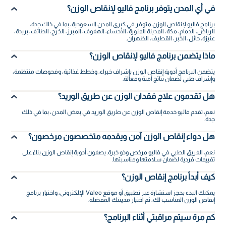
في أي المدن يتوفر برنامج فاليو لإنقاص الوزن؟
برنامج فاليو لإنقاص الوزن متوفر في كبرى المدن السعودية، بما في ذلك جدة،
الرياض، الدمام، مكة، المدينة المنورة، الأحساء، الهفوف، المبرز، الخرج، الطائف، بريدة،
عنيزة، حائل، الخبر، القطيف، الظهران.
ماذا يتضمن برنامج فاليو لإنقاص الوزن؟
يتضمن البرنامج أدوية إنقاص الوزن بإشراف خبراء، وخطط غذائية، وفحوصات منتظمة،
وإشراف طبي لضمان نتائج آمنة وفعالة.
هل تقدمون علاج فقدان الوزن عن طريق الوريد؟
نعم، تقدم فاليو خدمة إنقاص الوزن عن طريق الوريد في بعض المدن، بما في ذلك
جدة.
هل دواء إنقاص الوزن آمن ويقدمه متخصصون مرخصون؟
نعم، الفريق الطبي في فاليو مرخص وذو خبرة. يصفون أدوية إنقاص الوزن بناءً على
تقييمات فردية لضمان سلامتها ومناسبتها.
كيف أبدأ برنامج إنقاص الوزن؟
يمكنك البدء بحجز استشارة عبر تطبيق أو موقع Valeo الإلكتروني، واختيار برنامج
إنقاص الوزن المناسب لك، ثم اختيار مدينتك المفضلة.
كم مرة سيتم مراقبتي أثناء البرنامج؟