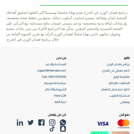
برنامج فقدان الوزن في الخرج يقدم نهجًا شخصيًا ومستندًا إلى العلوم لتحقيق أهدافك
الصحية بأمان وفعالية. مصمم ليناسب أسلوب حياتك، يجمع بين خطط تغذية مخصصة،
وإرشادات لياقة بدنية متخصصة، ودعم مستمر لضمان نتائج مستدامة. مع التركيز على
الصحة الجسدية والتحفيز الذهني، يمكّن هذا البرنامج الأفراد من تبني عادات صحية
وتحويل حياتهم. اختبر نهجًا شاملًا لفقدان الوزن الزائد مع تعزيز الحيوية العامة من
خلال برنامج فقدان الوزن في الخرج.
ڤاليو
من نحن
برنامج فقدان الوزن
المساعدة والدعم
اختبار معملي في المنزل
support@feelvaleo.com
بالتنقيط الرابع
Call +966112054560
المكملات الغذائية
سياسة الخصوصية
اختبار عدم تحمل الطعام
الشروط والأحكام
استشارة الطبيب
View LLM
ويغوفي
خزنة الثقة
دفع آمن
كن على تواصل