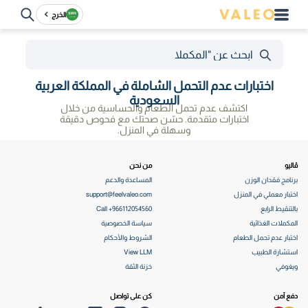
الخرج
اختبارات عدم التحمل الشاملة في المملكة العربية
السعودية
اكتشف عدم تحمل الطعام والحساسية من خلال
اختبارات متقدمة. حسّن صحتك مع فحوص دقيقة
وسهلة في المنزل.
ڤاليو
من نحن
برنامج فقدان الوزن
المساعدة والدعم
اختبار معملي في المنزل
support@feelvaleo.com
بالتنقيط الرابع
Call +966112054560
المكملات الغذائية
سياسة الخصوصية
اختبار عدم تحمل الطعام
الشروط والأحكام
استشارة الطبيب
View LLM
ويغوفي
خزنة الثقة
دفع آمن
كن على تواصل