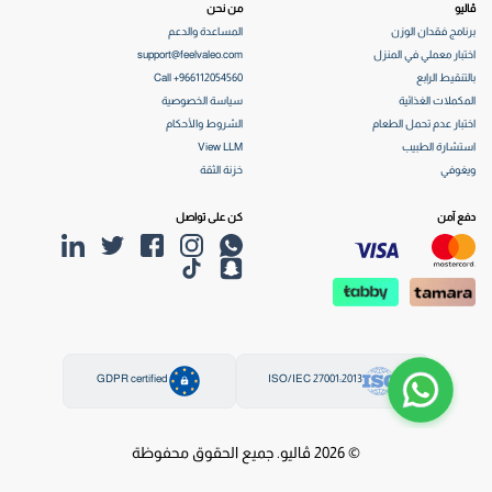
ڤاليو
من نحن
برنامج فقدان الوزن
المساعدة والدعم
اختبار معملي في المنزل
support@feelvaleo.com
بالتنقيط الرابع
Call +966112054560
المكملات الغذائية
سياسة الخصوصية
اختبار عدم تحمل الطعام
الشروط والأحكام
استشارة الطبيب
View LLM
ويغوفي
خزنة الثقة
دفع آمن
كن على تواصل
GDPR certified
ISO/IEC 27001:2013
© 2026 ڤاليو. جميع الحقوق محفوظة