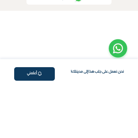
نحن نعمل على جلب هذا إلى مدينتك!
أعلمني
ڤاليو
من نحن
برنامج فقدان الوزن
المساعدة والدعم
اختبار معملي في المنزل
support@feelvaleo.com
بالتنقيط الرابع
Call +966112054560
المكملات الغذائية
سياسة الخصوصية