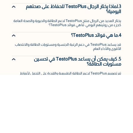
3.لماذا يختار الرجال TestoPlus للحفاظ على صحتهم
اليومية؟
يختار العديد من الرجال منتج TestoPlus لدعم الطاقة والحيوية والصحة العامة
كجزء من روتينهم اليومي. ما هي فوائد TestoPlus؟
4.ما هي فوائد TestoPlus؟
قد يساعد TestoPlus في دعم الرغبة الجنسية ومستويات الطاقة والانتصاب
الأقوى والأداء العام.
5. كيف يمكن أن يساعد TestoPlus في تحسين
مستويات الطاقة؟
تم تصميم TestoPlus لدعم الطاقة الطبيعية والقدرة على التحمل لأنماط
الحياة النشطة.
6. لماذا يُعد دعم الرغبة الجنسية مهمًا لصحة الرجال؟
يمكن أن تلعب الرغبة الجنسية الصحية دورًا في الثقة بالنفس، والصحة العامة،
وجودة الحياة بشكل عام.
7. ما الذي يميز TestoPlus عن المكملات الغذائية
الأخرى؟
يجمع TestoPlus بين مكونات مختارة علميًا لدعم الأداء والحيوية لدى الرجال