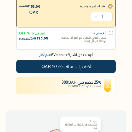
شراء لمرة واحدة
153.00
QAR
155
QAR
1
+
-
إشترك و وفر
إضافي
15
% OFF
شحن تلقائي شهريًا مع الفوائد، يمكنك
130.05
QAR
QAR
283
الإلغاء في أي وقت
الإشتراك
إضافي
15
% OFF
شحن تلقائي شهريًا مع الفوائد، يمكنك
130.05
QAR
QAR
155
الإلغاء في أي وقت
كيف تعمل اشتراكات Valeo؟
تعلم أكثر
QAR
أضف إلى السلة -
153.00
%
25
خصم
حتى
QAR
300
استخدم الكود
SUMMER25
مرحباً!
لنتحدث عن الخيارات المتاحة
لك.