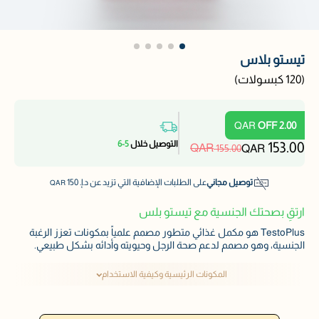
تيستو بلاس
(
120 كبسولات
)
QAR
OFF
2.00
التوصيل خلال
5-6
153.00
QAR
155.00
QAR
توصيل مجاني
على الطلبات الإضافية التي تزيد عن د.إ.
150
QAR
ارتقِ بصحتك الجنسية مع تيستو بلس
TestoPlus هو مكمل غذائي متطور مصمم علمياً بمكونات تعزز الرغبة
الجنسية، وهو مصمم لدعم صحة الرجل وحيويته وأدائه بشكل طبيعي.
المكونات الرئيسية وكيفية الاستخدام