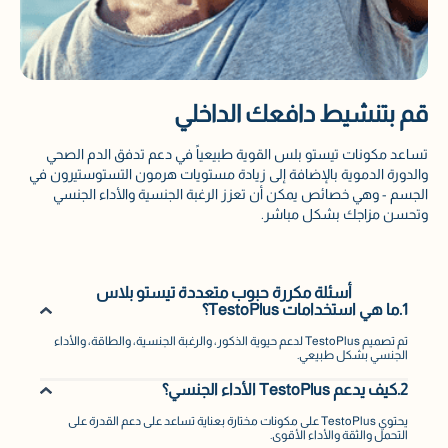
قم بتنشيط دافعك الداخلي
تساعد مكونات تيستو بلس القوية طبيعياً في دعم تدفق الدم الصحي
والدورة الدموية بالإضافة إلى زيادة مستويات هرمون التستوستيرون في
الجسم - وهي خصائص يمكن أن تعزز الرغبة الجنسية والأداء الجنسي
وتحسن مزاجك بشكل مباشر.
أسئلة مكررة حبوب متعددة تيستو بلاس
1.ما هي استخدامات TestoPlus؟
تم تصميم TestoPlus لدعم حيوية الذكور، والرغبة الجنسية، والطاقة، والأداء
الجنسي بشكل طبيعي.
2.كيف يدعم TestoPlus الأداء الجنسي؟
يحتوي TestoPlus على مكونات مختارة بعناية تساعد على دعم القدرة على
التحمل والثقة والأداء الأقوى.