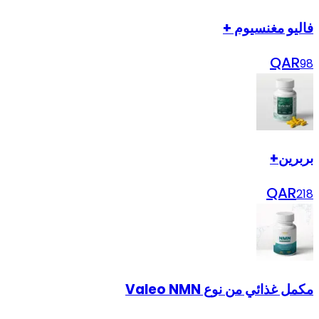
فاليو مغنسيوم +
QAR
98
بربرين+
QAR
218
مكمل غذائي من نوع Valeo NMN