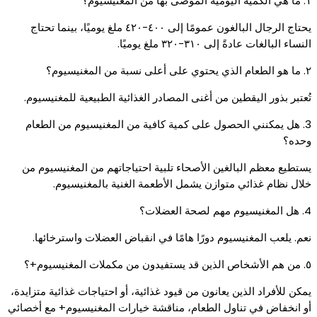
١. ما هي الكمية اليومية الموصى بها من المغنيسيوم؟
يحتاج الرجال البالغون عمومًا إلى ٤٠٠-٤٢٠ ملغ يوميًا، بينما تحتاج
النساء البالغات عادةً إلى ٣١٠-٣٢٠ ملغ يوميًا.
٢. ما هو الطعام الذي يحتوي على أعلى نسبة من المغنيسيوم؟
تُعتبر بذور اليقطين من أغنى المصادر الغذائية الطبيعية للمغنيسيوم.
3. هل يمكنني الحصول على كمية كافية من المغنيسيوم من الطعام
وحده؟
يستطيع معظم البالغين الأصحاء تلبية احتياجاتهم من المغنيسيوم من
خلال نظام غذائي متوازن يشمل الأطعمة الغنية بالمغنيسيوم.
4. هل المغنيسيوم مهم لصحة العضلات؟
نعم. يلعب المغنيسيوم دورًا هامًا في انقباض العضلات واسترخائها.
٥. من هم الأشخاص الذين قد يستفيدون من مكملات المغنيسيوم+؟
يمكن للأفراد الذين يعانون من قيود غذائية، أو احتياجات غذائية متزايدة،
أو انخفاض في تناول الطعام، مناقشة خيارات المغنيسيوم+ مع أخصائي