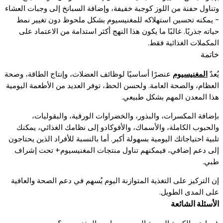
وتناول حفنة من اللوز كوجبة خفيفة، وإضافة السبانخ إلى وجبات العشاء
- يمكنه تحسين استهلاكه للمغنيسيوم بشكل ملحوظ دون تغيير نمط
حياته جذريًا. غالبًا ما يكون هذا النهج أكثر استدامة من الاعتماد على
المكملات الغذائية فقط.
خاتمة
يُعدّ
المغنيسيوم
عنصرًا أساسيًا لوظائف العضلات، وإنتاج الطاقة، وصحة
العظام، والصحة العامة. ولحسن الحظ، توفر العديد من الأطعمة اليومية
هذا المعدن المهم بشكل طبيعي.
بإضافة المكسرات، والبذور، والخضراوات الورقية، والبقوليات،
والحبوب الكاملة، والأسماك، والأفوكادو إلى نظامك الغذائي، يمكنك
تلبية احتياجاتك اليومية بسهولة أكبر. أما بالنسبة للأفراد الذين يحتاجون
إلى دعم إضافي، فيمكنهم تناول منتجات المغنيسيوم+ تحت إشراف
طبي.
إن التركيز على التغذية المتوازنة اليوم يُسهم في دعم الصحة والعافية
على المدى الطويل.
الأسئلة الشائعة