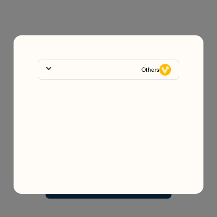
Others
يبدو أن الصفحة اللي تبحث عنها تم نقلها أو لم تعد متوفرة.
في هذه الأثناء، تقدر تستكشف الصفحات التالية
مكملات غذائية فاليو
المدوّنة (مركز الصحة)