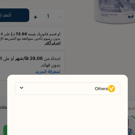
+
-
أضف إل
1
أو قسم فاتورتك بقيمة
72.00 د.إ
على
4
د
بدون رسوم تأخير، متوافقة مع الشريعة الإ
اعرف أكثر
Others
مدربونا الصحيون جاهزون لمساعدتك في اختيار العلاج
خيارات المتاحة
المناسب لك.
وقتما تشاء - مجانًا.
تواصل مع خبير