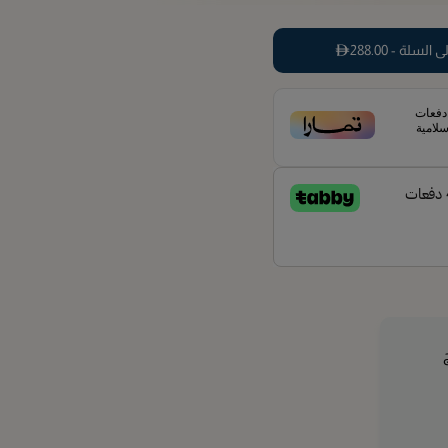
ى السلة -
288.00
فعات
سلامية