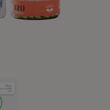
مرحباً!
لنتحدث عن ال
لك.