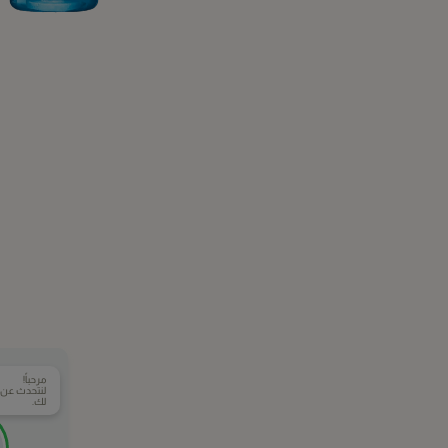
مرحباً!
لنتحدث عن ال
لك.