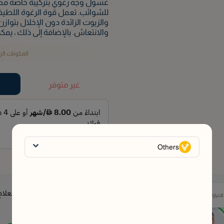
غسول وجه رغوي بتركيبة خاصة مصم
للشوائب. تعمل قوة الرغوة اللطيفة
والزيوت الزائدة دون الإخلال بتواز
والانتعاش. بالإضافة إلى ذلك ، ي
المكونات ال
غير متوفر
Others
مدربونا الصحيون جاهزون لمساعدتك في اختيار العلاج
خيارات المتاحة
المناسب لك.
وقتما تشاء - مجانًا.