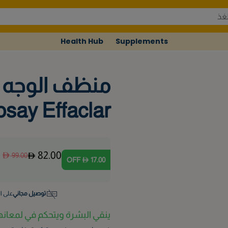
Health Hub
Supplements
say Effaclar
82.00
99.00
OFF
17.00
توصيل مجاني
على ال
ينقي البشرة ويتحكم في لمعانه