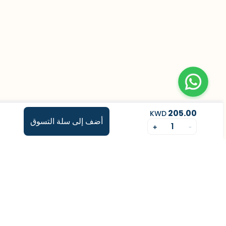
205.00
KWD
أضف إلى سلة التسوق
1
+
-
ڤاليو
من نحن
برنامج فقدان الوزن
المساعدة والدعم
المكملات الغذائية
سياسة الخصوصية
مركز صحي
support@feelvaleo.com
Call +97148369592
الشروط والأحكام