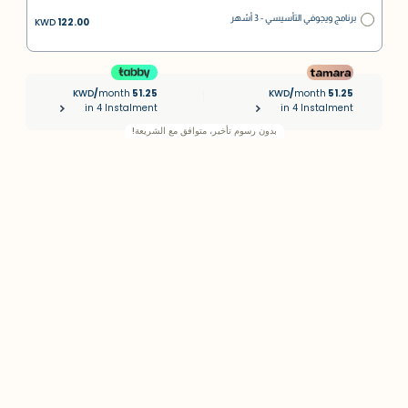
برنامج ويجوفي التأسيسي - 3 أشهر
KWD
122.00
KWD
/
month
51.25
KWD
/
month
51.25
|
in 4 Instalment
in 4 Instalment
بدون رسوم تأخير، متوافق مع الشريعة!