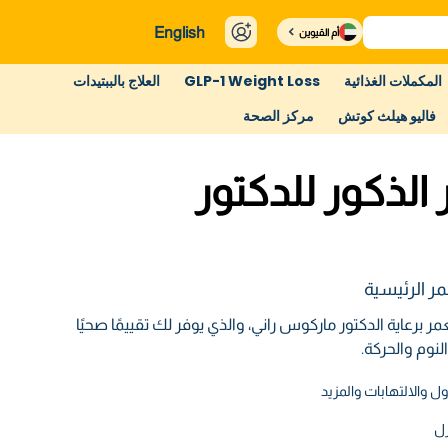
English
أم القيوين
المكملات الغذائية
GLP-1 Weight Loss
العلاج بالببتيدات
فاليو هيلث كوتش
مركز الصحة
لذكور للدكتور
ر الرئيسية
ر برعاية الدكتور ماركوس راني، والذي يوفر لك تقييمًا صحيًا
نوم والحركة.
ل والالتهابات والمزيد
زل