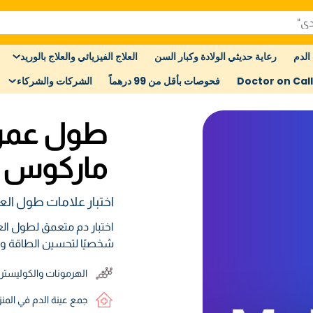
الدم
رعاية حديثي الولادة وكبار السن
العلاج الفيزيائي والعلاج بالوريد
Doctor on Call
فحوصات بأقل من 99 درهماً
الشركات والشركاء
طول عمر ا
ماركوس
اختبار علامات طول العم
اختبار دم متعمق لطول العم
شخصيًا لتحسين الطاقة وال
الهرمونات والكوليسترو
جمع عينة الدم في المن