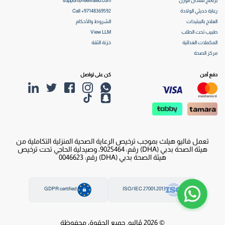
برنامج فقدان الوزن
support@feelvaleo.com
رعاية حديثي الولادة
Call +97148369592
العلاج بالببتيدات
الشروط والأحكام
طبيب تحت الطلب
View LLM
المكملات الغذائية
خزنة الثقة
مركز الصحة
دفع آمن
كن على تواصل
تعمل فاليو هيلث بموجب ترخيص الرعاية الصحية المنزلية التكاملية من
هيئة الصحة بدبي (DHA) رقم: 9025464، وصيدلية الحاجي تحت ترخيص
هيئة الصحة بدبي (DHA) رقم: 0046623
GDPR certified
ISO/IEC 27001:2013
© 2026 ڤاليو. جميع الحقوق محفوظة