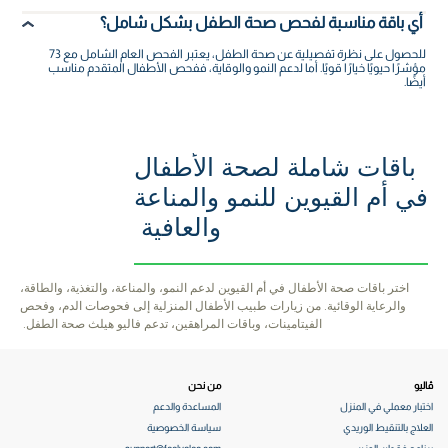
أي باقة مناسبة لفحص صحة الطفل بشكل شامل؟
للحصول على نظرة تفصيلية عن صحة الطفل، يعتبر الفحص العام الشامل مع 73
مؤشرًا حيويًا خيارًا قويًا. أما لدعم النمو والوقاية، ففحص الأطفال المتقدم مناسب
أيضًا.
باقات شاملة لصحة الأطفال
في أم القيوين للنمو والمناعة
والعافية
اختر باقات صحة الأطفال في أم القيوين لدعم النمو، والمناعة، والتغذية، والطاقة،
والرعاية الوقائية. من زيارات طبيب الأطفال المنزلية إلى فحوصات الدم، وفحص
الفيتامينات، وباقات المراهقين، تدعم فاليو هيلث صحة الطفل.
ڤاليو
من نحن
اختبار معملي في المنزل
المساعدة والدعم
العلاج بالتنقيط الوريدي
سياسة الخصوصية