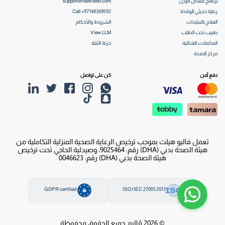
برنامج فقدان الوزن
support@feelvaleo.com
رعاية حديثي الولادة
Call +97148369592
العلاج بالببتيدات
الشروط والأحكام
طبيب تحت الطلب
View LLM
المكملات الغذائية
خزنة الثقة
مركز الصحة
دفع آمن
كن على تواصل
تعمل فاليو هيلث بموجب ترخيص الرعاية الصحية المنزلية التكاملية من
هيئة الصحة بدبي (DHA) رقم: 9025464، وصيدلية الحاجي تحت ترخيص
هيئة الصحة بدبي (DHA) رقم: 0046623
GDPR certified
ISO/IEC 27001:2013
© 2026 ڤاليو. جميع الحقوق محفوظة