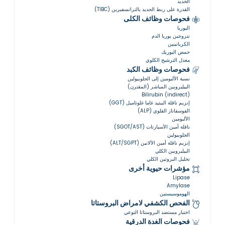
الحديد
القدرة على ربط الحديد بالترانسفيرين (TIBC)
فحوصات وظائف الكلى
اليوريا
نتروجين يوريا الدم
الكرياتينين
حمض اليوريك
معدل الترشيح الكلوي
فحوصات وظائف الكبد
نسبة الألبومين إلى الجلوبيولين
البيليروبين المباشر (المقترن)
Bilirubin (indirect)
إنزيم ناقلة الببتيد غاما غلوتاميل (GGT)
الفوسفاتاز القلوي (ALP)
الألبومين
ناقلة أمين الأسبارتات (SGOT/AST)
الجلوبيولين
إنزيم ناقلة أمين الألانين (ALT/SGPT)
البيليروبين الكلي
تحليل البروتين الكلي
مؤشرات حيوية أخرى
Lipase
Amylase
الهوموسيستين
الفحص الكشفي لامراض البروستاتا
اختبار مستضد البروستاتا النوعي
فحوصات الغدة الدرقية