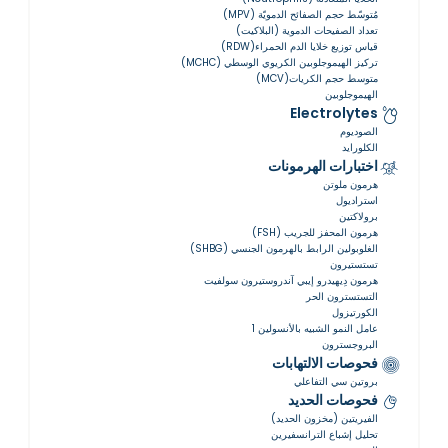
مُتوسّط ​​حجم الصفائح الدمويّة (MPV)
تعداد الصفيحات الدموية (البلاكيت)
قياس توزيع خلايا الدم الحمراء(RDW)
تركيز الهيموجلوبين الكريوي الوسطي (MCHC)
متوسط حجم الكريات(MCV)
الهيموجلوبين
Electrolytes
الصوديوم
الكلورايد
اختبارات الهرمونات
هرمون ملوتن
استراديول
برولاكتين
هرمون المحفز للجريب (FSH)
الغلوبولين الرابط بالهرمون الجنسي (SHBG)
تستستيرون
هرمون دِيهيدرو إيبي آندروستيرون سولفيت
التستسترون الحر
الكورتيزول
عامل النمو الشبيه بالأنسولين 1
البروجسترون
فحوصات الالتهابات
بروتين سي التفاعلي
فحوصات الحديد
الفيريتين (مخزون الحديد)
تحليل إشباع الترانسفيرين