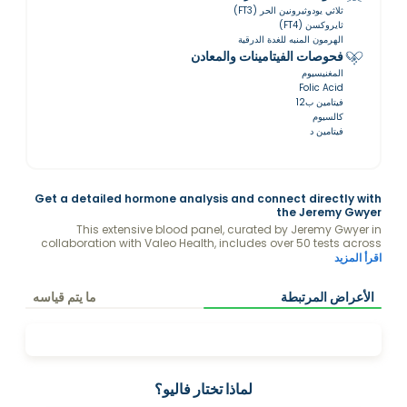
ثلاثي يودوثيرونين الحر (FT3)
ثايروكسن (FT4)
الهرمون المنبه للغدة الدرقية
فحوصات الفيتامينات والمعادن
المغنيسيوم
Folic Acid
فيتامين ب12
كالسيوم
فيتامين د
Get a detailed hormone analysis and connect directly with
the Jeremy Gwyer
This extensive blood panel, curated by Jeremy Gwyer in
collaboration with Valeo Health, includes over 50 tests across
key health areas. It’s a powerful tool for optimizing wellness by
اقرأ المزيد
identifying imbalances or deficiencies, allowing for
personalized interventions in hormone regulation (energy and
الأعراض المرتبطة
ما يتم قياسه
libido), metabolic control (diabetes prevention), cardiovascular
health (lipid and inflammation markers), nutrient levels
(immunity and vitality), and organ function (detox and
filtration). It also aids in early detection of age- or lifestyle-
related issues, guiding tailored lifestyle, dietary, or medical
strategies for peak performance and longevity.
لماذا تختار فاليو؟