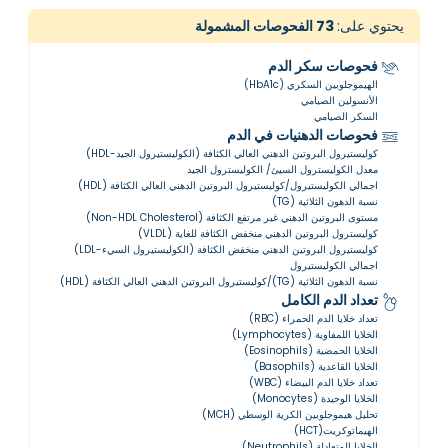
يحتوي على:
73
الفحوصات المشمولة
فحوصات سكر الدم
الهيموجلوبين السكري (HbA1c)
الأنسولين الصيامي
السكر الصيامي
فحوصات الدهنيات في الدم
كوليستيرول البروتين الدهني العالي الكثافة (الكوليستيرول الجيد-HDL)
معدل الكوليسترول السيئ/ الكوليسترول الجيد
اجمالي الكوليستيرول/كوليستيرول البروتين الدهني العالي الكثافة (HDL)
نسبة الدهون الثلاثية (TG)
مستوى البروتين الدهني غير مرتفع الكثافة (Non-HDL Cholesterol)
كوليسترول البروتين الدهني منخفض الكثافة للغاية (VLDL)
كوليستيرول البروتين الدهني منخفض الكثافة (الكوليستيرول السيء-LDL)
اجمالي الكوليستيرول
نسبة الدهون الثلاثية (TG)/كوليستيرول البروتين الدهني العالي الكثافة (HDL)
تعداد الدم الكامل
تعداد خلايا الدم الحمراء (RBC)
الخلايا اللمفاوية (Lymphocytes)
الخلايا الحمضية (Eosinophils)
الخلايا القاعدية (Basophils)
تعداد خلايا الدم البيضاء (WBC)
الخلايا الوحيدة (Monocytes)
تحليل هيموجلوبين الكرية الوسطي (MCH)
الهيماتوكريت(HCT)
الخلايا المتعادلة (Neutrophils)