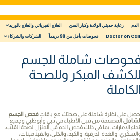
الدم
رعاية حديثي الولادة وكبار السن
العلاج الفيزيائي والعلاج بالوريد
Doctor on Call
فحوصات بأقل من 99 درهماً
الشركات والشركاء
حوصات شاملة للجسم
لكشف المبكر وللصحة
لكاملة
حصل على نظرة شاملة على صحتك مع باقات
فحص الجسم
لشامل
المصممة من قبل الأطباء في دبي وأبوظبي وجميع
نحاء الإمارات، بما في ذلك فحص الدم في المنزل لصحة القلب،
السكري، والغدة الدرقية، والكبد، والكلى، والفيتامينات،