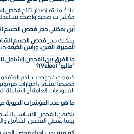
عادةً ما يتم إصدار نتائج
فحص الج
مؤشرات صحية واضحة تساعدك عل
أين يمكنني حجز فحص الجسم ال
يمكنك حجز
فحص الجسم الشا
الفجيرة
،
العين
، و
رأس الخيمة
حسب
"فاليو" (Valeo)؟
خصيصاً لتشمل اختبارات هرموني
الفحوصات العامة أو الشاملة للج
ما هو عدد المؤشرات الحيوية
بينما يغطي الفحص الشامل والمتكامل
كم مرة يجب إجراء فحص الجسم 