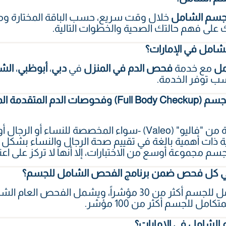
سم الشامل
خلال وقت سريع، حسب الباقة المختارة ومعا
ى فهم حالتك الصحية والخطوات التالية.
شامل في الإمارات؟
مل
مع خدمة
فحص الدم في المنزل
في
دبي
،
أبوظبي
،
الش
 توفر الخدمة.
ما الفرق بين الفحص الشامل للجسم (Full Body Checkup)
صُممت فحوصات الدم المتقدمة من "فاليو" (Valeo) -سواء المخصصة
ة ذات أهمية بالغة في تقييم صحة الرجال والنساء بشكل 
سم مجموعة أوسع من الاختبارات، إلا أنها لا تركز على اع
 في كل فحص ضمن برنامج الفحص الشامل للجسم؟
 للجسم أكثر من 100 مؤشر.
الشامل في الإمارات؟