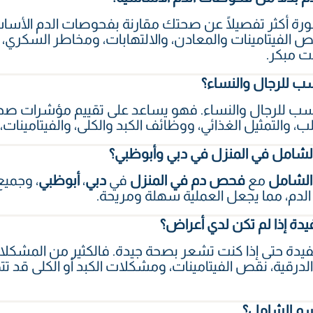
ة أكثر تفصيلًا عن صحتك مقارنة بفحوصات الدم الأس
الفيتامينات والمعادن، والالتهابات، ومخاطر السكري، و
ت مبكر.
 للرجال والنساء؟
ب للرجال والنساء. فهو يساعد على تقييم مؤشرات ص
، والتمثيل الغذائي، ووظائف الكبد والكلى، والفيتامينات،
شامل في المنزل في دبي وأبوظبي؟
لشامل
مع
فحص دم في المنزل
في
دبي
،
أبوظبي
، وجميع
لدم، مما يجعل العملية سهلة ومريحة.
دة إذا لم تكن لدي أعراض؟
يدة حتى إذا كنت تشعر بصحة جيدة. فالكثير من المشكلا
الدرقية، نقص الفيتامينات، ومشكلات الكبد أو الكلى ق
سم الشامل؟