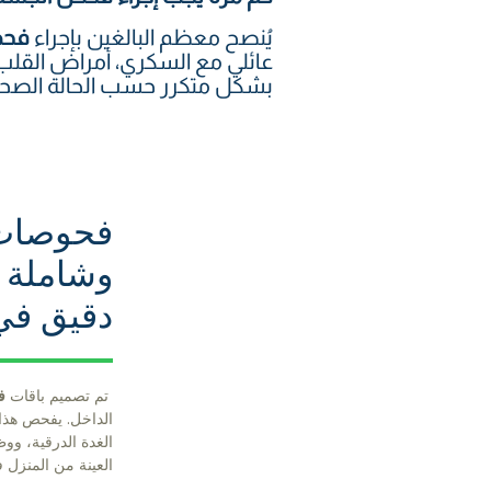
يُنصح معظم البالغين بإجراء
فحص
عائلي مع السكري، أمراض القلب،
بشكل متكرر حسب الحالة الصحي
فحوصات 
وشاملة
دقيق في
تم تصميم باقات
ف
الداخل. يفحص هذا
الغدة الدرقية، ووظ
العينة من المنزل 