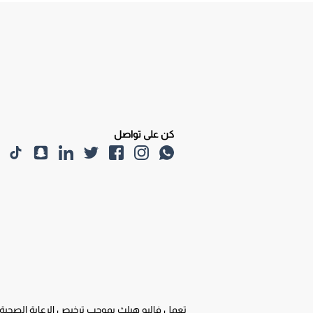
كن على تواصل
تعمل فاليو هيلث بموجب ترخيص الرعاية الصحية المنزلية التكاملية من هيئة الصحة بدبي (DHA) ر