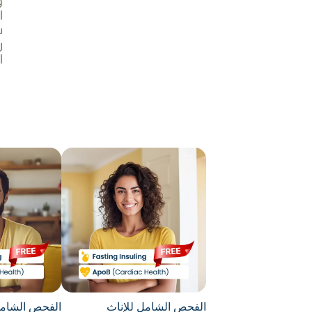
و
ا
س
ر
ا
الفحص الشامل للإناث
الفحص الشامل