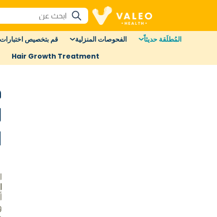
المُطلَقة حديثاً
الفحوصات المنزلية
قم بتخصيص اختبارات 
Hair Growth Treatment
ف
ل
ا
ا
ا
أ
و