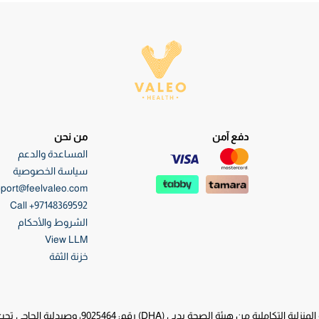
دفع آمن
من نحن
المساعدة والدعم
سياسة الخصوصية
port@feelvaleo.com
Call +97148369592
الشروط والأحكام
View LLM
خزنة الثقة
قم: 9025464، وصيدلية الحاجي تحت ترخيص هيئة الصحة بدبي (DHA) رقم: 0046623