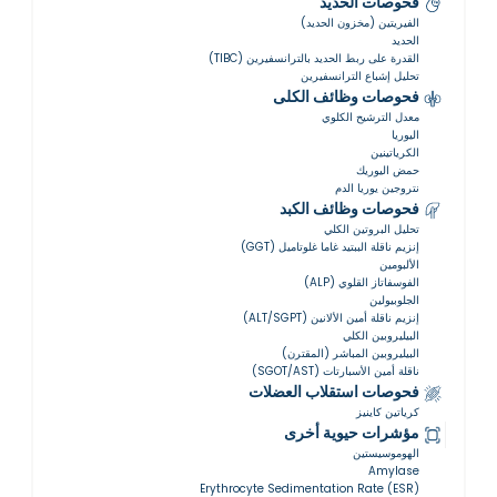
فحوصات الحديد
الفيريتين (مخزون الحديد)
الحديد
القدرة على ربط الحديد بالترانسفيرين (TIBC)
تحليل إشباع الترانسفيرين
فحوصات وظائف الكلى
معدل الترشيح الكلوي
اليوريا
الكرياتينين
حمض اليوريك
نتروجين يوريا الدم
فحوصات وظائف الكبد
تحليل البروتين الكلي
إنزيم ناقلة الببتيد غاما غلوتاميل (GGT)
الألبومين
الفوسفاتاز القلوي (ALP)
الجلوبيولين
إنزيم ناقلة أمين الألانين (ALT/SGPT)
البيليروبين الكلي
البيليروبين المباشر (المقترن)
ناقلة أمين الأسبارتات (SGOT/AST)
فحوصات استقلاب العضلات
كرياتين كاينيز
مؤشرات حيوية أخرى
الهوموسيستين
Amylase
Erythrocyte Sedimentation Rate (ESR)