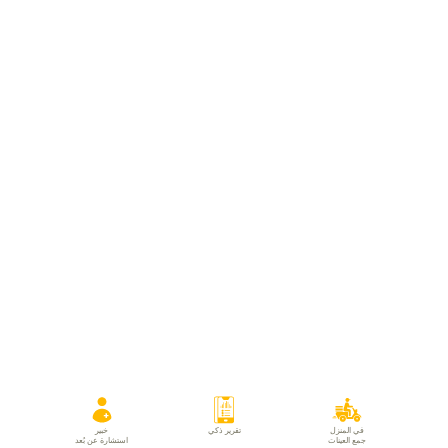
في المنزل
تقرير ذكي
خبير
جمع العينات
استشارة عن بُعد