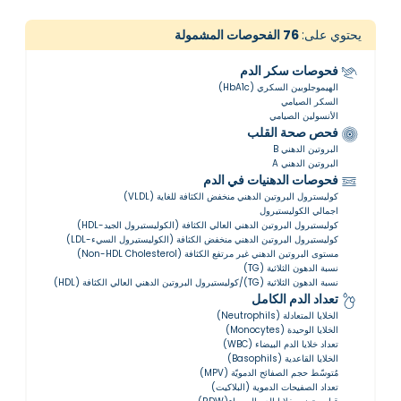
يحتوي على:
76
الفحوصات المشمولة
فحوصات سكر الدم
الهيموجلوبين السكري (HbA1c)
السكر الصيامي
الأنسولين الصيامي
فحص صحة القلب
البروتين الدهني B
البروتين الدهني A
فحوصات الدهنيات في الدم
كوليسترول البروتين الدهني منخفض الكثافة للغاية (VLDL)
اجمالي الكوليستيرول
كوليستيرول البروتين الدهني العالي الكثافة (الكوليستيرول الجيد-HDL)
كوليستيرول البروتين الدهني منخفض الكثافة (الكوليستيرول السيء-LDL)
مستوى البروتين الدهني غير مرتفع الكثافة (Non-HDL Cholesterol)
نسبة الدهون الثلاثية (TG)
نسبة الدهون الثلاثية (TG)/كوليستيرول البروتين الدهني العالي الكثافة (HDL)
تعداد الدم الكامل
الخلايا المتعادلة (Neutrophils)
الخلايا الوحيدة (Monocytes)
تعداد خلايا الدم البيضاء (WBC)
الخلايا القاعدية (Basophils)
مُتوسّط ​​حجم الصفائح الدمويّة (MPV)
تعداد الصفيحات الدموية (البلاكيت)