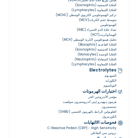
قياس توزيع خلايا الدم الحمراء(RDW)
الخلايا الحمضية (Eosinophils)
الخلايا اللمفاوية (Lymphocytes)
تركيز الهيموجلوبين الكريوي الوسطي (MCHC)
متوسط حجم الكريات(MCV)
الهيموجلوبين
تعداد خلايا الدم الحمراء (RBC)
الهيماتوكريت(HCT)
تحليل هيموجلوبين الكرية الوسطي (MCH)
الخلايا القاعدية (Basophils)
الخلايا الحمضية (Eosinophils)
الخلايا الوحيدة (Monocytes)
الخلايا المتعادلة (Neutrophils)
الخلايا اللمفاوية (Lymphocytes)
Electrolytes
الصوديوم
الكلورايد
البوتاسيوم
اختبارات الهرمونات
مؤشر الأندروجين الحر
هرمون دِيهيدرو إيبي آندروستيرون سولفيت
تستستيرون
الغلوبولين الرابط بالهرمون الجنسي (SHBG)
الكورتيزول
فحوصات الالتهابات
C-Reactive Protein (CRP) - High Sensitivity
بروتين سي التفاعلي